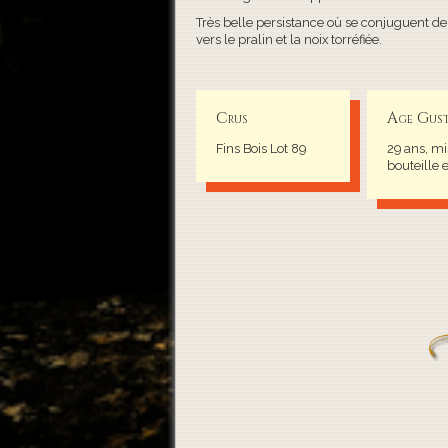
Très belle persistance où se conjuguent de
vers le pralin et la noix torréfiée.
Crus
Age Gust
Fins Bois Lot 89
29 ans, mi
bouteille 