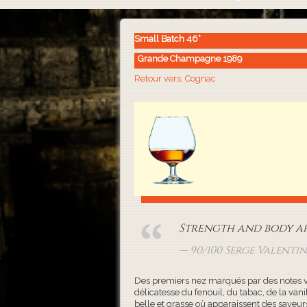
Small Batch 46°
Grande Champagne 1989
Retour vers: Cognac
Strength and body are 
90/100 Serge Valenti
Des premiers nez marqués par des notes vé
délicatesse du fenouil, du tabac, de la van
belle et grasse où apparaissent des saveurs 