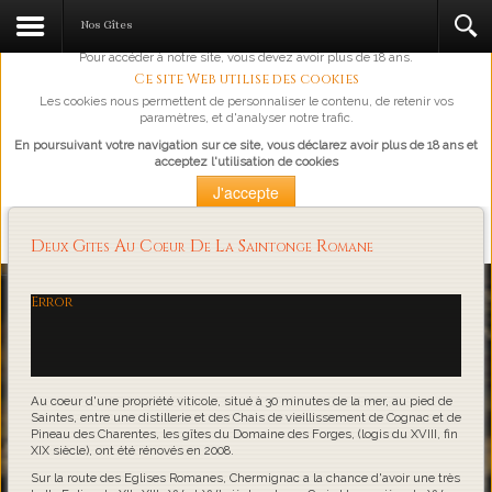
L'abus d'alcool est dangereux pour la santé, à consommer avec
Nos Gîtes
modération.
Pour accéder à notre site, vous devez avoir plus de 18 ans.
Ce site Web utilise des cookies
Les cookies nous permettent de personnaliser le contenu, de retenir vos
paramètres, et d'analyser notre trafic.
En poursuivant votre navigation sur ce site, vous déclarez avoir plus de 18 ans et
acceptez l'utilisation de cookies
J'accepte
Plus d'information
Deux Gites Au Coeur De La Saintonge Romane
Loading...
Error
Au coeur d'une propriété viticole, situé à 30 minutes de la mer, au pied de
Saintes, entre une distillerie et des Chais de vieillissement de Cognac et de
Pineau des Charentes, les gîtes du Domaine des Forges, (logis du XVIII, fin
XIX siècle), ont été rénovés en 2008.
Sur la route des Eglises Romanes, Chermignac a la chance d'avoir une très