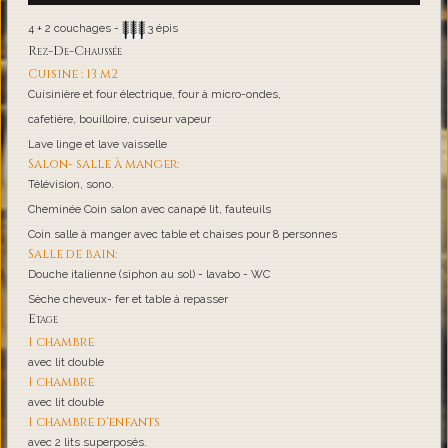
4 + 2 couchages -
3 épis
Rez-De-Chaussée
Cuisine : 13 m2
Cuisinière et four électrique, four à micro-ondes,
cafetière, bouilloire, cuiseur vapeur
Lave linge et lave vaisselle
Salon- salle à manger:
Télévision, sono.
Cheminée Coin salon avec canapé lit, fauteuils
Coin salle à manger avec table et chaises pour 8 personnes
Salle de bain:
Douche italienne (siphon au sol) - lavabo - WC
Sèche cheveux- fer et table à repasser
Etage
1 chambre
avec lit double
1 chambre
avec lit double
1 chambre d'enfants
avec 2 lits superposés.