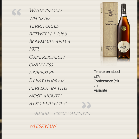
We're in old
whiskies
territories
Between a 1966
Bowmore and a
1972
Caperdonich,
only less
expensive.
Teneur en alcool
42%
Everything is
Contenance (cl)
70cl
perfect in this
Variante
nose, mouth
also perfect !"
90/100 - Serge Valentin
-
WhiskyFun