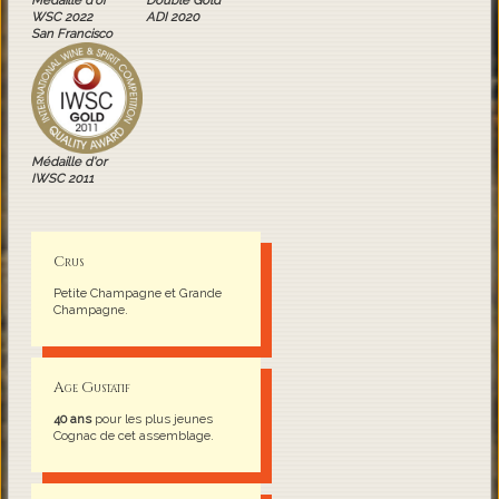
Médaille d'or
Double Gold
WSC 2022
ADI 2020
San Francisco
Médaille d'or
IWSC 2011
Crus
Petite Champagne et Grande
Champagne.
Age Gustatif
40 ans
pour les plus jeunes
Cognac de cet assemblage.