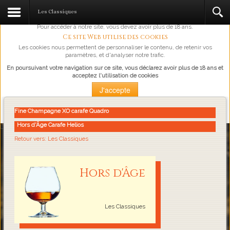
L'abus d'alcool est dangereux pour la santé, à consommer avec
Les Classiques
modération.
Pour accéder à notre site, vous devez avoir plus de 18 ans.
Ce site Web utilise des cookies
Les cookies nous permettent de personnaliser le contenu, de retenir vos
paramètres, et d'analyser notre trafic.
En poursuivant votre navigation sur ce site, vous déclarez avoir plus de 18 ans et
acceptez l'utilisation de cookies
J'accepte
Plus d'information
Fine Champagne XO carafe Quadro
Hors d'Âge Carafe Helios
Loading...
Retour vers: Les Classiques
Hors d'Âge
Les Classiques