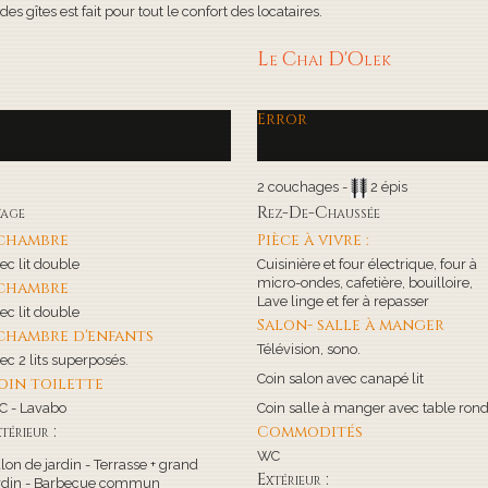
s gîtes est fait pour tout le confort des locataires.
Le Chai D'Olek
Error
2 couchages -
2 épis
tage
Rez-De-Chaussée
 chambre
Pièce à vivre :
ec lit double
Cuisinière et four électrique, four à
micro-ondes, cafetière, bouilloire,
 chambre
Lave linge et fer à repasser
ec lit double
Salon- salle à manger
 chambre d'enfants
Télévision, sono.
ec 2 lits superposés.
Coin salon avec canapé lit
oin toilette
 - Lavabo
Coin salle à manger avec table ron
térieur :
Commodités
WC
lon de jardin - Terrasse + grand
Extérieur :
rdin - Barbecue commun