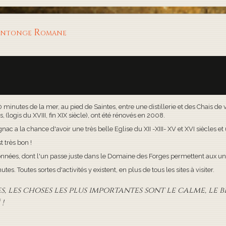
aintonge Romane
30 minutes de la mer, au pied de Saintes, entre une distillerie et des Chais d
(logis du XVIII, fin XIX siècle), ont été rénovés en 2008.
c a la chance d'avoir une très belle Eglise du XII -XIII- XV et XVI siècles e
t très bon !
onnées, dont l'un passe juste dans le Domaine des Forges permettent aux uns
s. Toutes sortes d'activités y existent, en plus de tous les sites à visiter.
 les choses les plus importantes sont le calme, le bi
!