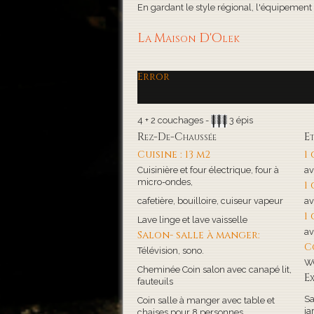
En gardant le style régional, l'équipement de
La Maison D'Olek
Error
4 + 2 couchages -
3 épis
Rez-De-Chaussée
E
Cuisine : 13 m2
1
Cuisinière et four électrique, four à
av
micro-ondes,
1
cafetière, bouilloire, cuiseur vapeur
av
1
Lave linge et lave vaisselle
av
Salon- salle à manger:
C
Télévision, sono.
WC
Cheminée Coin salon avec canapé lit,
Ex
fauteuils
Sa
Coin salle à manger avec table et
ja
chaises pour 8 personnes