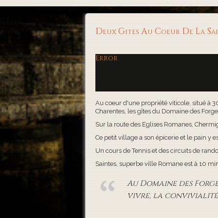
Deux Gites Au Coeur De La S
Error
Au coeur d'une propriété viticole, situé à 
Charentes, les gîtes du Domaine des Forges, 
Sur la route des Eglises Romanes, Chermigna
Ce petit village a son épicerie et le pain y es
Un cours de Tennis et des circuits de rand
Saintes, superbe ville Romane est à 10 minute
Au Domaine des Forges,
vivre, la convivialité 