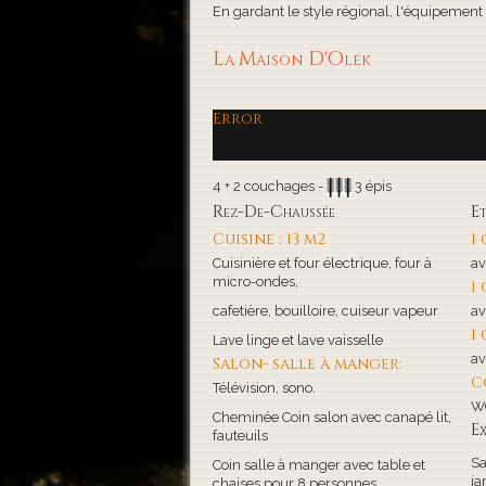
En gardant le style régional, l'équipement de
La Maison D'Olek
Error
4 + 2 couchages -
3 épis
Rez-De-Chaussée
E
Cuisine : 13 m2
1
Cuisinière et four électrique, four à
av
micro-ondes,
1
cafetière, bouilloire, cuiseur vapeur
av
1
Lave linge et lave vaisselle
av
Salon- salle à manger:
C
Télévision, sono.
WC
Cheminée Coin salon avec canapé lit,
Ex
fauteuils
Sa
Coin salle à manger avec table et
ja
chaises pour 8 personnes