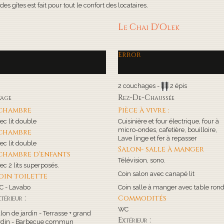
s gîtes est fait pour tout le confort des locataires.
Le Chai D'Olek
Error
2 couchages -
2 épis
tage
Rez-De-Chaussée
 chambre
Pièce à vivre :
ec lit double
Cuisinière et four électrique, four à
micro-ondes, cafetière, bouilloire,
 chambre
Lave linge et fer à repasser
ec lit double
Salon- salle à manger
 chambre d'enfants
Télévision, sono.
ec 2 lits superposés.
Coin salon avec canapé lit
oin toilette
 - Lavabo
Coin salle à manger avec table ron
térieur :
Commodités
WC
lon de jardin - Terrasse + grand
Extérieur :
rdin - Barbecue commun