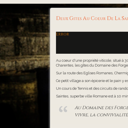
Deux Gites Au Coeur De La S
Error
Au coeur d'une propriété viticole, situé à 
Charentes, les gîtes du Domaine des Forges, 
Sur la route des Eglises Romanes, Chermigna
Ce petit village a son épicerie et le pain y es
Un cours de Tennis et des circuits de rand
Saintes, superbe ville Romane est à 10 minute
Au Domaine des Forges,
vivre, la convivialité 