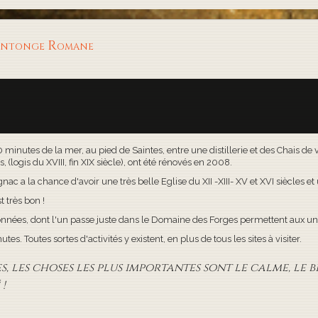
aintonge Romane
30 minutes de la mer, au pied de Saintes, entre une distillerie et des Chais d
(logis du XVIII, fin XIX siècle), ont été rénovés en 2008.
c a la chance d'avoir une très belle Eglise du XII -XIII- XV et XVI siècles e
t très bon !
onnées, dont l'un passe juste dans le Domaine des Forges permettent aux uns
s. Toutes sortes d'activités y existent, en plus de tous les sites à visiter.
 les choses les plus importantes sont le calme, le bi
!