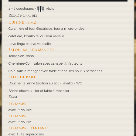
4 + 2 couchages -
3 épis
Rez-De-Chaussée
Cuisine : 13 m2
Cuisinière et four électrique, four à micro-ondes,
cafetière, bouilloire, cuiseur vapeur
Lave linge et lave vaisselle
Salon- salle à manger:
Télévision, sono.
Cheminée Coin salon avec canapé lit, fauteuils
Coin salle à manger avec table et chaises pour 8 personnes
Salle de bain:
Douche italienne (siphon au sol) - lavabo - WC
Sèche cheveux- fer et table à repasser
Etage
1 chambre
avec lit double
1 chambre
avec lit double
1 chambre d'enfants
avec 2 lits superposés.