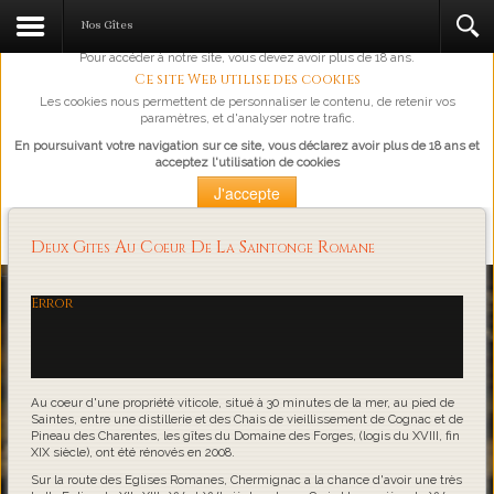
L'abus d'alcool est dangereux pour la santé, à consommer avec
Nos Gîtes
modération.
Pour accéder à notre site, vous devez avoir plus de 18 ans.
Ce site Web utilise des cookies
Les cookies nous permettent de personnaliser le contenu, de retenir vos
paramètres, et d'analyser notre trafic.
En poursuivant votre navigation sur ce site, vous déclarez avoir plus de 18 ans et
acceptez l'utilisation de cookies
J'accepte
Plus d'information
Deux Gites Au Coeur De La Saintonge Romane
Loading...
Error
Au coeur d'une propriété viticole, situé à 30 minutes de la mer, au pied de
Saintes, entre une distillerie et des Chais de vieillissement de Cognac et de
Pineau des Charentes, les gîtes du Domaine des Forges, (logis du XVIII, fin
XIX siècle), ont été rénovés en 2008.
Sur la route des Eglises Romanes, Chermignac a la chance d'avoir une très