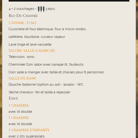
4 + 2 couchages -
3 épis
Rez-De-Chaussée
Cuisine : 13 m2
Cuisinière et four électrique, four à micro-ondes,
cafetière, bouilloire, cuiseur vapeur
Lave linge et lave vaisselle
Salon- salle à manger:
Télévision, sono.
Cheminée Coin salon avec canapé lit, fauteuils
Coin salle à manger avec table et chaises pour 8 personnes
Salle de bain:
Douche italienne (siphon au sol) - lavabo - WC
Sèche cheveux- fer et table à repasser
Etage
1 chambre
avec lit double
1 chambre
avec lit double
1 chambre d'enfants
avec 2 lits superposés.