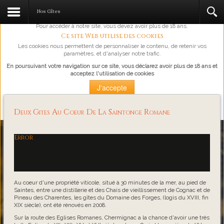
L'abus d'alcool est dangereux pour la santé, à consommer avec
Nos Gîtes
modération.
Pour accéder à notre site, vous devez avoir plus de 18 ans.
Ce site Web utilise des cookies
Les cookies nous permettent de personnaliser le contenu, de retenir vos
paramètres, et d'analyser notre trafic.
En poursuivant votre navigation sur ce site, vous déclarez avoir plus de 18 ans et
acceptez l'utilisation de cookies
J'accepte
Plus d'information
Deux Gites Au Coeur De La Saintonge Romane
Loading...
Error
Au coeur d'une propriété viticole, situé à 30 minutes de la mer, au pied de
Saintes, entre une distillerie et des Chais de vieillissement de Cognac et de
Pineau des Charentes, les gîtes du Domaine des Forges, (logis du XVIII, fin
XIX siècle), ont été rénovés en 2008.
Sur la route des Eglises Romanes, Chermignac a la chance d'avoir une très