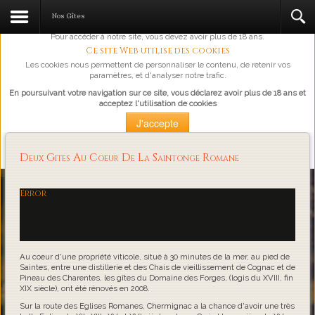
L'abus d'alcool est dangereux pour la santé, à consommer avec
Nos Gîtes
modération.
Pour accéder à notre site, vous devez avoir plus de 18 ans.
Ce site Web utilise des cookies
Les cookies nous permettent de personnaliser le contenu, de retenir vos
paramètres, et d'analyser notre trafic.
En poursuivant votre navigation sur ce site, vous déclarez avoir plus de 18 ans et
acceptez l'utilisation de cookies
J'accepte
Plus d'information
Deux Gites Au Coeur De La Saintonge Romane
Loading...
Error
Au coeur d'une propriété viticole, situé à 30 minutes de la mer, au pied de
Saintes, entre une distillerie et des Chais de vieillissement de Cognac et de
Pineau des Charentes, les gîtes du Domaine des Forges, (logis du XVIII, fin
XIX siècle), ont été rénovés en 2008.
Sur la route des Eglises Romanes, Chermignac a la chance d'avoir une très