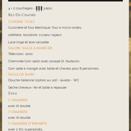
4 + 2 couchages -
3 épis
Rez-De-Chaussée
Cuisine : 13 m2
Cuisinière et four électrique, four à micro-ondes,
cafetière, bouilloire, cuiseur vapeur
Lave linge et lave vaisselle
Salon- salle à manger:
Télévision, sono.
Cheminée Coin salon avec canapé lit, fauteuils
Coin salle à manger avec table et chaises pour 8 personnes
Salle de bain:
Douche italienne (siphon au sol) - lavabo - WC
Sèche cheveux- fer et table à repasser
Etage
1 chambre
avec lit double
1 chambre
avec lit double
1 chambre d'enfants
avec 2 lits superposés.