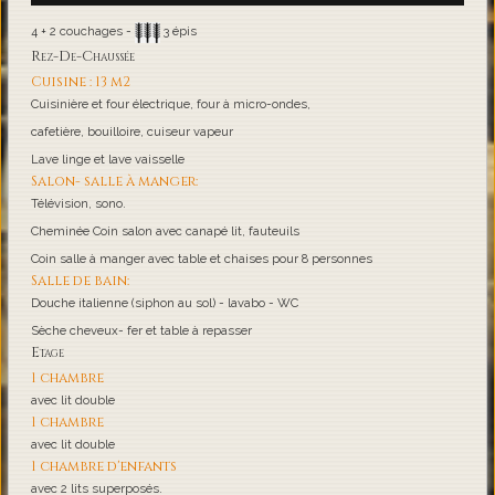
4 + 2 couchages -
3 épis
Rez-De-Chaussée
Cuisine : 13 m2
Cuisinière et four électrique, four à micro-ondes,
cafetière, bouilloire, cuiseur vapeur
Lave linge et lave vaisselle
Salon- salle à manger:
Télévision, sono.
Cheminée Coin salon avec canapé lit, fauteuils
Coin salle à manger avec table et chaises pour 8 personnes
Salle de bain:
Douche italienne (siphon au sol) - lavabo - WC
Sèche cheveux- fer et table à repasser
Etage
1 chambre
avec lit double
1 chambre
avec lit double
1 chambre d'enfants
avec 2 lits superposés.