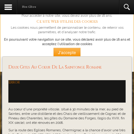
L'abus d'alcool est dangereux pour la santé, à consommer avec
Nos Gîtes
modération.
Pour accéder à notre site, vous devez avoir plus de 18 ans.
Ce site Web utilise des cookies
Les cookies nous permettent de personnaliser le contenu, de retenir vos
paramètres, et d'analyser notre trafic.
En poursuivant votre navigation sur ce site, vous déclarez avoir plus de 18 ans et
acceptez l'utilisation de cookies
J'accepte
Plus d'information
Deux Gites Au Coeur De La Saintonge Romane
Loading...
Error
Au coeur d'une propriété viticole, situé à 30 minutes de la mer, au pied de
Saintes, entre une distillerie et des Chais de vieillissement de Cognac et de
Pineau des Charentes, les gîtes du Domaine des Forges, (logis du XVIII, fin
XIX siècle), ont été rénovés en 2008.
Sur la route des Eglises Romanes, Chermignac a la chance d'avoir une très