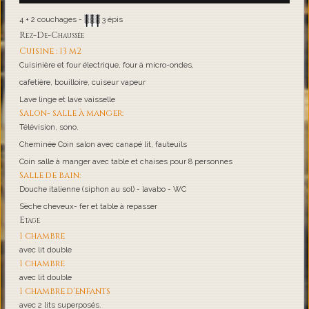
4 + 2 couchages -
3 épis
Rez-De-Chaussée
Cuisine : 13 m2
Cuisinière et four électrique, four à micro-ondes,
cafetière, bouilloire, cuiseur vapeur
Lave linge et lave vaisselle
Salon- salle à manger:
Télévision, sono.
Cheminée Coin salon avec canapé lit, fauteuils
Coin salle à manger avec table et chaises pour 8 personnes
Salle de bain:
Douche italienne (siphon au sol) - lavabo - WC
Sèche cheveux- fer et table à repasser
Etage
1 chambre
avec lit double
1 chambre
avec lit double
1 chambre d'enfants
avec 2 lits superposés.