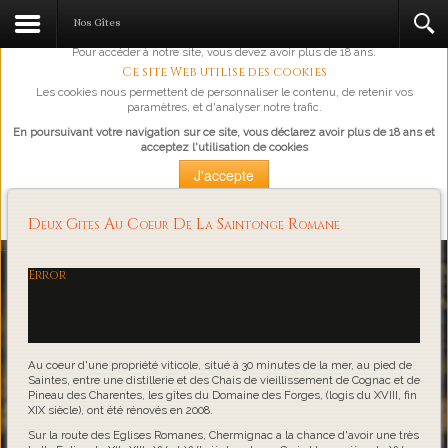
L'abus d'alcool est dangereux pour la santé, à consommer avec
Nos Gîtes
modération.
Pour accéder à notre site, vous devez avoir plus de 18 ans.
Ce site Web utilise des cookies
Les cookies nous permettent de personnaliser le contenu, de retenir vos
paramètres, et d'analyser notre trafic.
En poursuivant votre navigation sur ce site, vous déclarez avoir plus de 18 ans et
acceptez l'utilisation de cookies
J'accepte
Plus d'information
Deux Gites Au Coeur De La Saintonge Romane
Loading...
Error
Au coeur d'une propriété viticole, situé à 30 minutes de la mer, au pied de
Saintes, entre une distillerie et des Chais de vieillissement de Cognac et de
Pineau des Charentes, les gîtes du Domaine des Forges, (logis du XVIII, fin
XIX siècle), ont été rénovés en 2008.
Sur la route des Eglises Romanes, Chermignac a la chance d'avoir une très