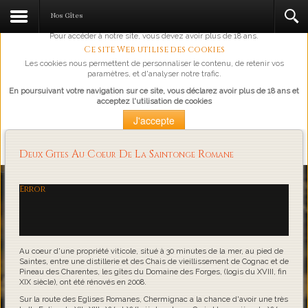
L'abus d'alcool est dangereux pour la santé, à consommer avec
Nos Gîtes
modération.
Pour accéder à notre site, vous devez avoir plus de 18 ans.
Ce site Web utilise des cookies
Les cookies nous permettent de personnaliser le contenu, de retenir vos
paramètres, et d'analyser notre trafic.
En poursuivant votre navigation sur ce site, vous déclarez avoir plus de 18 ans et
acceptez l'utilisation de cookies
J'accepte
Plus d'information
Deux Gites Au Coeur De La Saintonge Romane
Loading...
Error
Au coeur d'une propriété viticole, situé à 30 minutes de la mer, au pied de
Saintes, entre une distillerie et des Chais de vieillissement de Cognac et de
Pineau des Charentes, les gîtes du Domaine des Forges, (logis du XVIII, fin
XIX siècle), ont été rénovés en 2008.
Sur la route des Eglises Romanes, Chermignac a la chance d'avoir une très