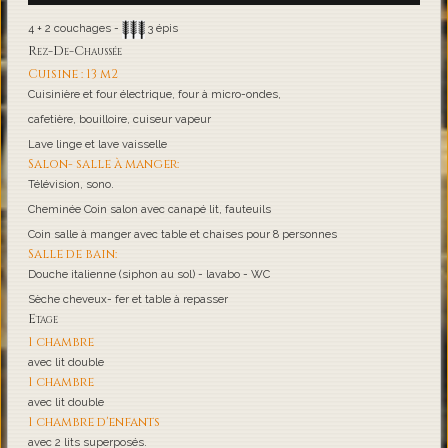
4 + 2 couchages -
3 épis
Rez-De-Chaussée
Cuisine : 13 m2
Cuisinière et four électrique, four à micro-ondes,
cafetière, bouilloire, cuiseur vapeur
Lave linge et lave vaisselle
Salon- salle à manger:
Télévision, sono.
Cheminée Coin salon avec canapé lit, fauteuils
Coin salle à manger avec table et chaises pour 8 personnes
Salle de bain:
Douche italienne (siphon au sol) - lavabo - WC
Sèche cheveux- fer et table à repasser
Etage
1 chambre
avec lit double
1 chambre
avec lit double
1 chambre d'enfants
avec 2 lits superposés.