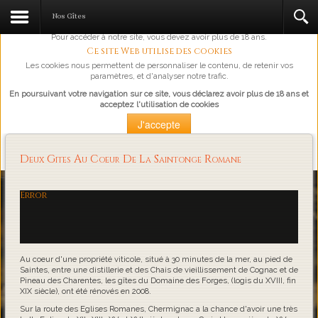
L'abus d'alcool est dangereux pour la santé, à consommer avec
Nos Gîtes
modération.
Pour accéder à notre site, vous devez avoir plus de 18 ans.
Ce site Web utilise des cookies
Les cookies nous permettent de personnaliser le contenu, de retenir vos
paramètres, et d'analyser notre trafic.
En poursuivant votre navigation sur ce site, vous déclarez avoir plus de 18 ans et
acceptez l'utilisation de cookies
J'accepte
Plus d'information
Deux Gites Au Coeur De La Saintonge Romane
Loading...
Error
Au coeur d'une propriété viticole, situé à 30 minutes de la mer, au pied de
Saintes, entre une distillerie et des Chais de vieillissement de Cognac et de
Pineau des Charentes, les gîtes du Domaine des Forges, (logis du XVIII, fin
XIX siècle), ont été rénovés en 2008.
Sur la route des Eglises Romanes, Chermignac a la chance d'avoir une très