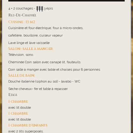
4 + 2 couchages -
3 épis
Rez-De-Chaussée
Cuisine : 13 m2
Cuisinière et four électrique, four à micro-ondes,
cafetière, bouilloire, cuiseur vapeur
Lave linge et lave vaisselle
Salon- salle à manger:
Télévision, sono.
Cheminée Coin salon avec canapé lit, fauteuils
Coin salle à manger avec table et chaises pour 8 personnes
Salle de bain:
Douche italienne (siphon au sol) - lavabo - WC
Sèche cheveux- fer et table à repasser
Etage
1 chambre
avec lit double
1 chambre
avec lit double
1 chambre d'enfants
avec 2 lits superposés.