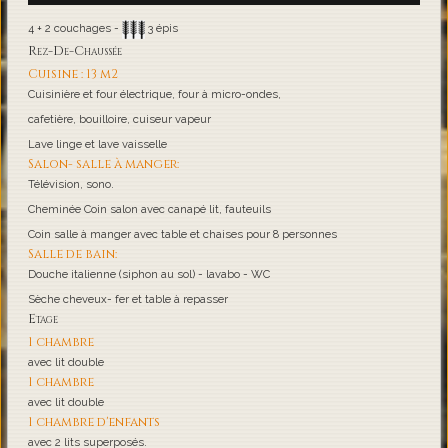
4 + 2 couchages -
3 épis
Rez-De-Chaussée
Cuisine : 13 m2
Cuisinière et four électrique, four à micro-ondes,
cafetière, bouilloire, cuiseur vapeur
Lave linge et lave vaisselle
Salon- salle à manger:
Télévision, sono.
Cheminée Coin salon avec canapé lit, fauteuils
Coin salle à manger avec table et chaises pour 8 personnes
Salle de bain:
Douche italienne (siphon au sol) - lavabo - WC
Sèche cheveux- fer et table à repasser
Etage
1 chambre
avec lit double
1 chambre
avec lit double
1 chambre d'enfants
avec 2 lits superposés.