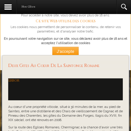
L'abus d'alcool est dangereux pour la santé, à consommer avec
Nos Gîtes
modération.
Pour accéder à notre site, vous devez avoir plus de 18 ans.
Ce site Web utilise des cookies
Les cookies nous permettent de personnaliser le contenu, de retenir vos
paramètres, et d'analyser notre trafic.
En poursuivant votre navigation sur ce site, vous déclarez avoir plus de 18 ans et
acceptez l'utilisation de cookies
J'accepte
Plus d'information
Deux Gites Au Coeur De La Saintonge Romane
Loading...
Error
Au coeur d'une propriété viticole, situé à 30 minutes de la mer, au pied de
Saintes, entre une distillerie et des Chais de vieillissement de Cognac et de
Pineau des Charentes, les gîtes du Domaine des Forges, (logis du XVIII, fin
XIX siècle), ont été rénovés en 2008.
Sur la route des Eglises Romanes, Chermignac a la chance d'avoir une très