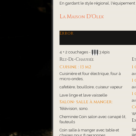
En gardant le style régional, l'équipement de
La Maison D'Olek
Error
4 + 2 couchages -
3 épis
Rez-De-Chaussée
E
Cuisine : 13 m2
1
Cuisinière et four électrique, four à
av
micro-ondes,
1
cafetière, bouilloire, cuiseur vapeur
av
1
Lave linge et lave vaisselle
av
Salon- salle à manger:
C
Télévision, sono.
WC
Cheminée Coin salon avec canapé lit,
Ex
fauteuils
Sa
Coin salle à manger avec table et
ja
chaises pour 8 personnes