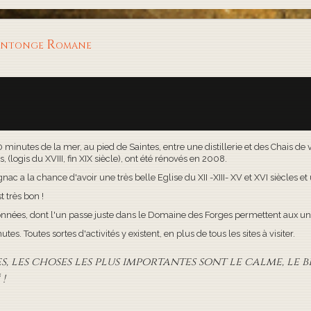
aintonge Romane
30 minutes de la mer, au pied de Saintes, entre une distillerie et des Chais d
(logis du XVIII, fin XIX siècle), ont été rénovés en 2008.
c a la chance d'avoir une très belle Eglise du XII -XIII- XV et XVI siècles e
t très bon !
onnées, dont l'un passe juste dans le Domaine des Forges permettent aux uns
s. Toutes sortes d'activités y existent, en plus de tous les sites à visiter.
 les choses les plus importantes sont le calme, le bi
!