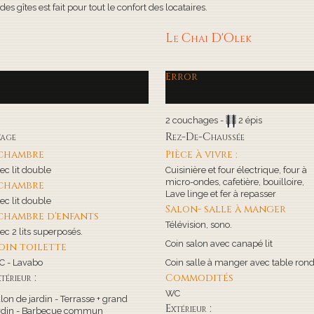
s gîtes est fait pour tout le confort des locataires.
Le Chai D'Olek
Error
2 couchages -
2 épis
tage
Rez-De-Chaussée
 chambre
Pièce à vivre :
ec lit double
Cuisinière et four électrique, four à
micro-ondes, cafetière, bouilloire,
 chambre
Lave linge et fer à repasser
ec lit double
Salon- salle à manger
 chambre d'enfants
Télévision, sono.
ec 2 lits superposés.
Coin salon avec canapé lit
oin toilette
 - Lavabo
Coin salle à manger avec table ron
térieur :
Commodités
WC
lon de jardin - Terrasse + grand
Extérieur :
rdin - Barbecue commun