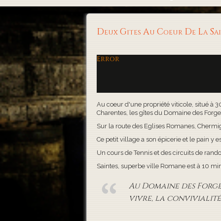
Deux Gites Au Coeur De La S
Error
Au coeur d'une propriété viticole, situé à 
Charentes, les gîtes du Domaine des Forges, 
Sur la route des Eglises Romanes, Chermigna
Ce petit village a son épicerie et le pain y es
Un cours de Tennis et des circuits de rand
Saintes, superbe ville Romane est à 10 minute
Au Domaine des Forges,
vivre, la convivialité 