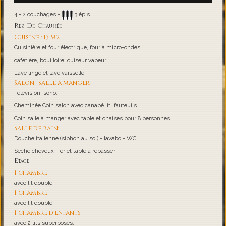
4 + 2 couchages -
3 épis
Rez-De-Chaussée
Cuisine : 13 m2
Cuisinière et four électrique, four à micro-ondes,
cafetière, bouilloire, cuiseur vapeur
Lave linge et lave vaisselle
Salon- salle à manger:
Télévision, sono.
Cheminée Coin salon avec canapé lit, fauteuils
Coin salle à manger avec table et chaises pour 8 personnes
Salle de bain:
Douche italienne (siphon au sol) - lavabo - WC
Sèche cheveux- fer et table à repasser
Etage
1 chambre
avec lit double
1 chambre
avec lit double
1 chambre d'enfants
avec 2 lits superposés.