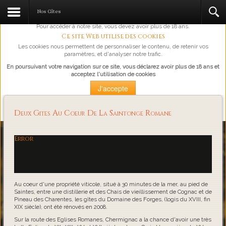
L'abus d'alcool est dangereux pour la santé, à consommer avec
Nos Gîtes
modération.
Pour accéder à notre site, vous devez avoir plus de 18 ans.
Ce site Web utilise des cookies
Les cookies nous permettent de personnaliser le contenu, de retenir vos
paramètres, et d'analyser notre trafic.
En poursuivant votre navigation sur ce site, vous déclarez avoir plus de 18 ans et
acceptez l'utilisation de cookies
J'accepte
Plus d'information
Deux Gites Au Coeur De La Saintonge Romane
Loading...
Error
Au coeur d'une propriété viticole, situé à 30 minutes de la mer, au pied de
Saintes, entre une distillerie et des Chais de vieillissement de Cognac et de
Pineau des Charentes, les gîtes du Domaine des Forges, (logis du XVIII, fin
XIX siècle), ont été rénovés en 2008.
Sur la route des Eglises Romanes, Chermignac a la chance d'avoir une très