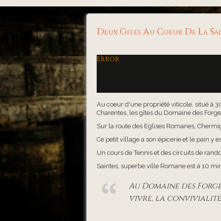
Deux Gites Au Coeur De La S
Error
Au coeur d'une propriété viticole, situé à 
Charentes, les gîtes du Domaine des Forges, 
Sur la route des Eglises Romanes, Chermigna
Ce petit village a son épicerie et le pain y es
Un cours de Tennis et des circuits de rand
Saintes, superbe ville Romane est à 10 minute
Au Domaine des Forges,
vivre, la convivialité 