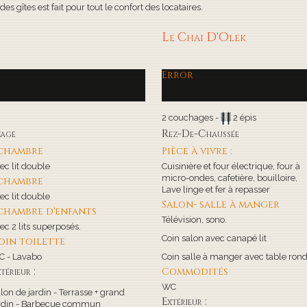
s gîtes est fait pour tout le confort des locataires.
Le Chai D'Olek
Error
2 couchages -
2 épis
tage
Rez-De-Chaussée
 chambre
Pièce à vivre :
ec lit double
Cuisinière et four électrique, four à
micro-ondes, cafetière, bouilloire,
 chambre
Lave linge et fer à repasser
ec lit double
Salon- salle à manger
 chambre d'enfants
Télévision, sono.
ec 2 lits superposés.
Coin salon avec canapé lit
oin toilette
 - Lavabo
Coin salle à manger avec table ron
térieur :
Commodités
WC
lon de jardin - Terrasse + grand
Extérieur :
rdin - Barbecue commun