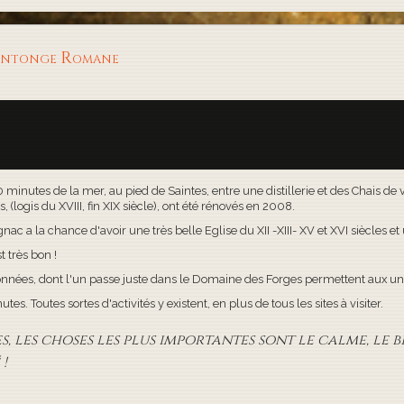
aintonge Romane
30 minutes de la mer, au pied de Saintes, entre une distillerie et des Chais d
(logis du XVIII, fin XIX siècle), ont été rénovés en 2008.
c a la chance d'avoir une très belle Eglise du XII -XIII- XV et XVI siècles e
t très bon !
onnées, dont l'un passe juste dans le Domaine des Forges permettent aux uns
s. Toutes sortes d'activités y existent, en plus de tous les sites à visiter.
 les choses les plus importantes sont le calme, le bi
!