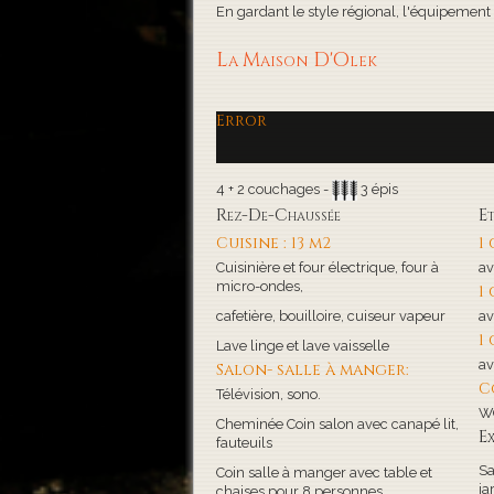
En gardant le style régional, l'équipement de
La Maison D'Olek
Error
4 + 2 couchages -
3 épis
Rez-De-Chaussée
E
Cuisine : 13 m2
1
Cuisinière et four électrique, four à
av
micro-ondes,
1
cafetière, bouilloire, cuiseur vapeur
av
1
Lave linge et lave vaisselle
av
Salon- salle à manger:
C
Télévision, sono.
WC
Cheminée Coin salon avec canapé lit,
Ex
fauteuils
Sa
Coin salle à manger avec table et
ja
chaises pour 8 personnes