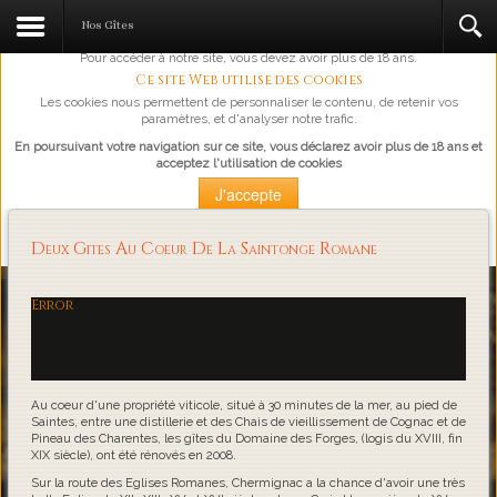
L'abus d'alcool est dangereux pour la santé, à consommer avec
Nos Gîtes
modération.
Pour accéder à notre site, vous devez avoir plus de 18 ans.
Ce site Web utilise des cookies
Les cookies nous permettent de personnaliser le contenu, de retenir vos
paramètres, et d'analyser notre trafic.
En poursuivant votre navigation sur ce site, vous déclarez avoir plus de 18 ans et
acceptez l'utilisation de cookies
J'accepte
Plus d'information
Deux Gites Au Coeur De La Saintonge Romane
Loading...
Error
Au coeur d'une propriété viticole, situé à 30 minutes de la mer, au pied de
Saintes, entre une distillerie et des Chais de vieillissement de Cognac et de
Pineau des Charentes, les gîtes du Domaine des Forges, (logis du XVIII, fin
XIX siècle), ont été rénovés en 2008.
Sur la route des Eglises Romanes, Chermignac a la chance d'avoir une très