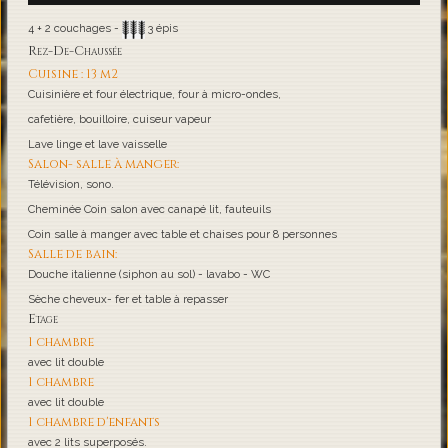
4 + 2 couchages -
3 épis
Rez-De-Chaussée
Cuisine : 13 m2
Cuisinière et four électrique, four à micro-ondes,
cafetière, bouilloire, cuiseur vapeur
Lave linge et lave vaisselle
Salon- salle à manger:
Télévision, sono.
Cheminée Coin salon avec canapé lit, fauteuils
Coin salle à manger avec table et chaises pour 8 personnes
Salle de bain:
Douche italienne (siphon au sol) - lavabo - WC
Sèche cheveux- fer et table à repasser
Etage
1 chambre
avec lit double
1 chambre
avec lit double
1 chambre d'enfants
avec 2 lits superposés.