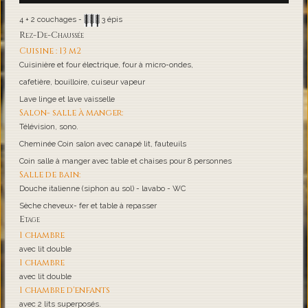
4 + 2 couchages -
3 épis
Rez-De-Chaussée
Cuisine : 13 m2
Cuisinière et four électrique, four à micro-ondes,
cafetière, bouilloire, cuiseur vapeur
Lave linge et lave vaisselle
Salon- salle à manger:
Télévision, sono.
Cheminée Coin salon avec canapé lit, fauteuils
Coin salle à manger avec table et chaises pour 8 personnes
Salle de bain:
Douche italienne (siphon au sol) - lavabo - WC
Sèche cheveux- fer et table à repasser
Etage
1 chambre
avec lit double
1 chambre
avec lit double
1 chambre d'enfants
avec 2 lits superposés.