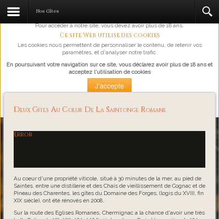
L'abus d'alcool est dangereux pour la santé, à consommer avec
Nos Gîtes
modération.
Pour accéder à notre site, vous devez avoir plus de 18 ans.
Ce site Web utilise des cookies
Les cookies nous permettent de personnaliser le contenu, de retenir vos
paramètres, et d'analyser notre trafic.
En poursuivant votre navigation sur ce site, vous déclarez avoir plus de 18 ans et
acceptez l'utilisation de cookies
J'accepte
Plus d'information
Deux Gites Au Coeur De La Saintonge Romane
Loading...
Error
Au coeur d'une propriété viticole, situé à 30 minutes de la mer, au pied de
Saintes, entre une distillerie et des Chais de vieillissement de Cognac et de
Pineau des Charentes, les gîtes du Domaine des Forges, (logis du XVIII, fin
XIX siècle), ont été rénovés en 2008.
Sur la route des Eglises Romanes, Chermignac a la chance d'avoir une très