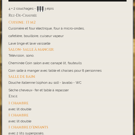
4 + 2 couchages -
3 épis
Rez-De-Chaussée
Cuisine : 13 m2
Cuisinière et four électrique, four à micro-ondes,
cafetière, bouilloire, cuiseur vapeur
Lave linge et lave vaisselle
Salon- salle à manger:
Télévision, sono.
Cheminée Coin salon avec canapé lit, fauteuils
Coin salle à manger avec table et chaises pour 8 personnes
Salle de bain:
Douche italienne (siphon au sol) - lavabo - WC
Sèche cheveux- fer et table à repasser
Etage
1 chambre
avec lit double
1 chambre
avec lit double
1 chambre d'enfants
avec 2 lits superposés.