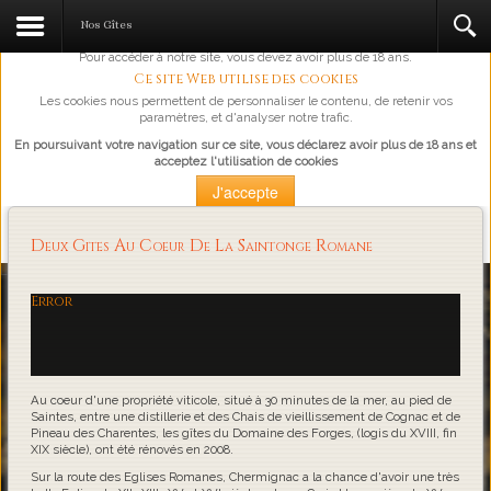
L'abus d'alcool est dangereux pour la santé, à consommer avec
Nos Gîtes
modération.
Pour accéder à notre site, vous devez avoir plus de 18 ans.
Ce site Web utilise des cookies
Les cookies nous permettent de personnaliser le contenu, de retenir vos
paramètres, et d'analyser notre trafic.
En poursuivant votre navigation sur ce site, vous déclarez avoir plus de 18 ans et
acceptez l'utilisation de cookies
J'accepte
Plus d'information
Deux Gites Au Coeur De La Saintonge Romane
Loading...
Error
Au coeur d'une propriété viticole, situé à 30 minutes de la mer, au pied de
Saintes, entre une distillerie et des Chais de vieillissement de Cognac et de
Pineau des Charentes, les gîtes du Domaine des Forges, (logis du XVIII, fin
XIX siècle), ont été rénovés en 2008.
Sur la route des Eglises Romanes, Chermignac a la chance d'avoir une très