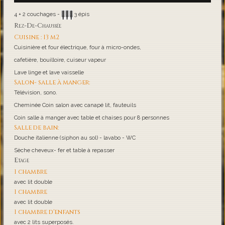
4 + 2 couchages -
3 épis
Rez-De-Chaussée
Cuisine : 13 m2
Cuisinière et four électrique, four à micro-ondes,
cafetière, bouilloire, cuiseur vapeur
Lave linge et lave vaisselle
Salon- salle à manger:
Télévision, sono.
Cheminée Coin salon avec canapé lit, fauteuils
Coin salle à manger avec table et chaises pour 8 personnes
Salle de bain:
Douche italienne (siphon au sol) - lavabo - WC
Sèche cheveux- fer et table à repasser
Etage
1 chambre
avec lit double
1 chambre
avec lit double
1 chambre d'enfants
avec 2 lits superposés.