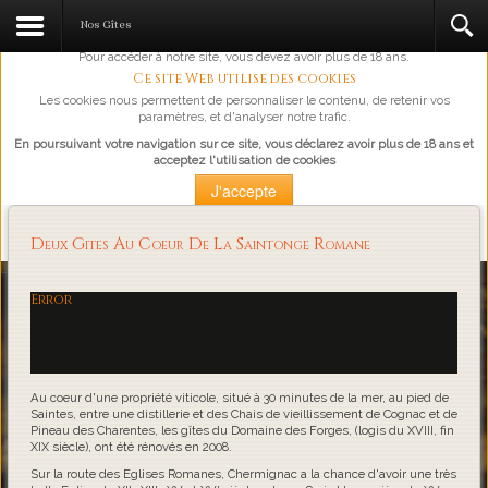
L'abus d'alcool est dangereux pour la santé, à consommer avec
Nos Gîtes
modération.
Pour accéder à notre site, vous devez avoir plus de 18 ans.
Ce site Web utilise des cookies
Les cookies nous permettent de personnaliser le contenu, de retenir vos
paramètres, et d'analyser notre trafic.
En poursuivant votre navigation sur ce site, vous déclarez avoir plus de 18 ans et
acceptez l'utilisation de cookies
J'accepte
Plus d'information
Deux Gites Au Coeur De La Saintonge Romane
Loading...
Error
Au coeur d'une propriété viticole, situé à 30 minutes de la mer, au pied de
Saintes, entre une distillerie et des Chais de vieillissement de Cognac et de
Pineau des Charentes, les gîtes du Domaine des Forges, (logis du XVIII, fin
XIX siècle), ont été rénovés en 2008.
Sur la route des Eglises Romanes, Chermignac a la chance d'avoir une très