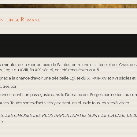
aintonge Romane
30 minutes de la mer, au pied de Saintes, entre une distillerie et des Chais d
(logis du XVIII, fin XIX siècle), ont été rénovés en 2008.
c a la chance d'avoir une très belle Eglise du XII -XIII- XV et XVI siècles e
t très bon !
onnées, dont l'un passe juste dans le Domaine des Forges permettent aux uns
s. Toutes sortes d'activités y existent, en plus de tous les sites à visiter.
 les choses les plus importantes sont le calme, le bi
!