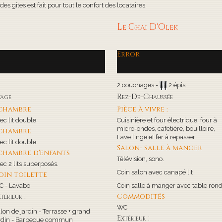
s gîtes est fait pour tout le confort des locataires.
Le Chai D'Olek
Error
2 couchages -
2 épis
tage
Rez-De-Chaussée
 chambre
Pièce à vivre :
ec lit double
Cuisinière et four électrique, four à
micro-ondes, cafetière, bouilloire,
 chambre
Lave linge et fer à repasser
ec lit double
Salon- salle à manger
 chambre d'enfants
Télévision, sono.
ec 2 lits superposés.
Coin salon avec canapé lit
oin toilette
 - Lavabo
Coin salle à manger avec table ron
térieur :
Commodités
WC
lon de jardin - Terrasse + grand
Extérieur :
rdin - Barbecue commun