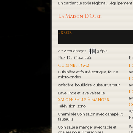
En gardant le style régional, l'équipement de
La Maison D'Olek
Error
4 + 2 couchages -
3 épis
Rez-De-Chaussée
E
Cuisine : 13 m2
1
Cuisinière et four électrique, four à
av
micro-ondes,
1
cafetière, bouilloire, cuiseur vapeur
av
1
Lave linge et lave vaisselle
av
Salon- salle à manger:
C
Télévision, sono.
WC
Cheminée Coin salon avec canapé lit,
Ex
fauteuils
Sa
Coin salle à manger avec table et
ja
chaises pour 8 personnes