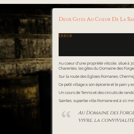
Deux Gites Au Coeur De La S
Error
Au coeur d'une propriété viticole, situé à 
Charentes, les gîtes du Domaine des Forges, 
Sur la route des Eglises Romanes, Chermigna
Ce petit village a son épicerie et le pain y es
Un cours de Tennis et des circuits de rand
Saintes, superbe ville Romane est à 10 minute
Au Domaine des Forges,
vivre, la convivialité 