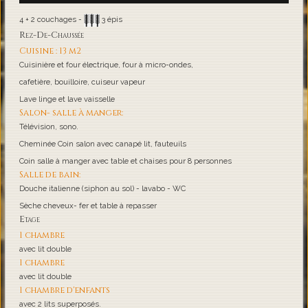
4 + 2 couchages -
3 épis
Rez-De-Chaussée
Cuisine : 13 m2
Cuisinière et four électrique, four à micro-ondes,
cafetière, bouilloire, cuiseur vapeur
Lave linge et lave vaisselle
Salon- salle à manger:
Télévision, sono.
Cheminée Coin salon avec canapé lit, fauteuils
Coin salle à manger avec table et chaises pour 8 personnes
Salle de bain:
Douche italienne (siphon au sol) - lavabo - WC
Sèche cheveux- fer et table à repasser
Etage
1 chambre
avec lit double
1 chambre
avec lit double
1 chambre d'enfants
avec 2 lits superposés.