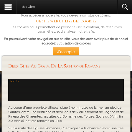
L'abus d'alcool est dangereux pour la santé, à consommer avec
Nos Gîtes
modération.
Pour accéder à notre site, vous devez avoir plus de 18 ans.
Ce site Web utilise des cookies
Les cookies nous permettent de personnaliser le contenu, de retenir vos
paramètres, et d'analyser notre trafic.
En poursuivant votre navigation sur ce site, vous déclarez avoir plus de 18 ans et
acceptez l'utilisation de cookies
J'accepte
Plus d'information
Deux Gites Au Coeur De La Saintonge Romane
Loading...
Error
Au coeur d'une propriété viticole, situé à 30 minutes de la mer, au pied de
Saintes, entre une distillerie et des Chais de vieillissement de Cognac et de
Pineau des Charentes, les gîtes du Domaine des Forges, (logis du XVIII, fin
XIX siècle), ont été rénovés en 2008.
Sur la route des Eglises Romanes, Chermignac a la chance d'avoir une très