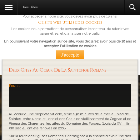
L'abus d'alcool est dangereux pour la santé, à consommer avec
Nos Gîtes
modération.
Pour accéder à notre site, vous devez avoir plus de 18 ans.
Ce site Web utilise des cookies
Les cookies nous permettent de personnaliser le contenu, de retenir vos
paramètres, et d'analyser notre trafic.
En poursuivant votre navigation sur ce site, vous déclarez avoir plus de 18 ans et
acceptez l'utilisation de cookies
J'accepte
Plus d'information
Deux Gites Au Coeur De La Saintonge Romane
Loading...
Error
Au coeur d'une propriété viticole, situé à 30 minutes de la mer, au pied de
Saintes, entre une distillerie et des Chais de vieillissement de Cognac et de
Pineau des Charentes, les gîtes du Domaine des Forges, (logis du XVIII, fin
XIX siècle), ont été rénovés en 2008.
Sur la route des Eglises Romanes, Chermignac a la chance d'avoir une très