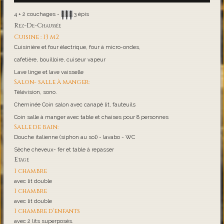
4 + 2 couchages -
3 épis
Rez-De-Chaussée
Cuisine : 13 m2
Cuisinière et four électrique, four à micro-ondes,
cafetière, bouilloire, cuiseur vapeur
Lave linge et lave vaisselle
Salon- salle à manger:
Télévision, sono.
Cheminée Coin salon avec canapé lit, fauteuils
Coin salle à manger avec table et chaises pour 8 personnes
Salle de bain:
Douche italienne (siphon au sol) - lavabo - WC
Sèche cheveux- fer et table à repasser
Etage
1 chambre
avec lit double
1 chambre
avec lit double
1 chambre d'enfants
avec 2 lits superposés.