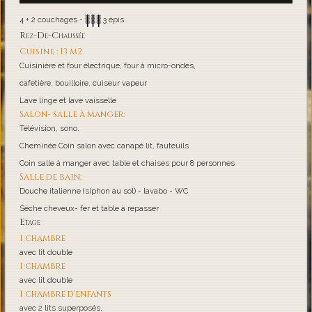
4 + 2 couchages -
3 épis
Rez-De-Chaussée
Cuisine : 13 m2
Cuisinière et four électrique, four à micro-ondes,
cafetière, bouilloire, cuiseur vapeur
Lave linge et lave vaisselle
Salon- salle à manger:
Télévision, sono.
Cheminée Coin salon avec canapé lit, fauteuils
Coin salle à manger avec table et chaises pour 8 personnes
Salle de bain:
Douche italienne (siphon au sol) - lavabo - WC
Sèche cheveux- fer et table à repasser
Etage
1 chambre
avec lit double
1 chambre
avec lit double
1 chambre d'enfants
avec 2 lits superposés.