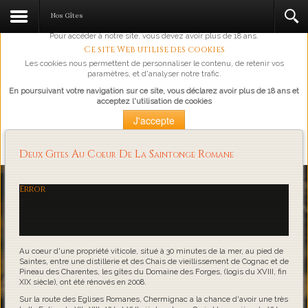
L'abus d'alcool est dangereux pour la santé, à consommer avec
Nos Gîtes
modération.
Pour accéder à notre site, vous devez avoir plus de 18 ans.
Ce site Web utilise des cookies
Les cookies nous permettent de personnaliser le contenu, de retenir vos
paramètres, et d'analyser notre trafic.
En poursuivant votre navigation sur ce site, vous déclarez avoir plus de 18 ans et
acceptez l'utilisation de cookies
J'accepte
Plus d'information
Deux Gites Au Coeur De La Saintonge Romane
Loading...
Error
Au coeur d'une propriété viticole, situé à 30 minutes de la mer, au pied de
Saintes, entre une distillerie et des Chais de vieillissement de Cognac et de
Pineau des Charentes, les gîtes du Domaine des Forges, (logis du XVIII, fin
XIX siècle), ont été rénovés en 2008.
Sur la route des Eglises Romanes, Chermignac a la chance d'avoir une très