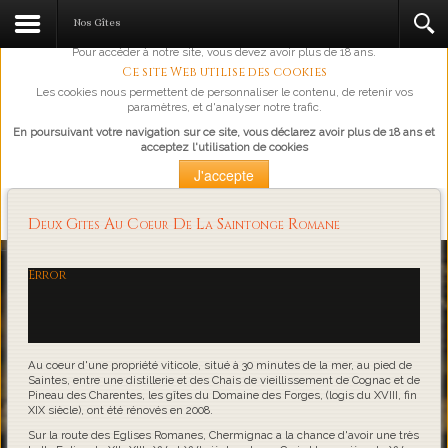
L'abus d'alcool est dangereux pour la santé, à consommer avec
Nos Gîtes
modération.
Pour accéder à notre site, vous devez avoir plus de 18 ans.
Ce site Web utilise des cookies
Les cookies nous permettent de personnaliser le contenu, de retenir vos
paramètres, et d'analyser notre trafic.
En poursuivant votre navigation sur ce site, vous déclarez avoir plus de 18 ans et
acceptez l'utilisation de cookies
J'accepte
Plus d'information
Deux Gites Au Coeur De La Saintonge Romane
Loading...
Error
Au coeur d'une propriété viticole, situé à 30 minutes de la mer, au pied de
Saintes, entre une distillerie et des Chais de vieillissement de Cognac et de
Pineau des Charentes, les gîtes du Domaine des Forges, (logis du XVIII, fin
XIX siècle), ont été rénovés en 2008.
Sur la route des Eglises Romanes, Chermignac a la chance d'avoir une très