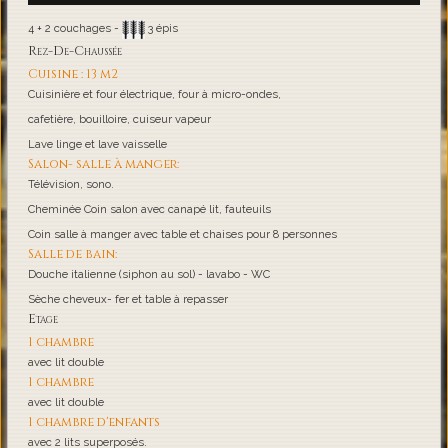
4 + 2 couchages -
3 épis
Rez-De-Chaussée
Cuisine : 13 m2
Cuisinière et four électrique, four à micro-ondes,
cafetière, bouilloire, cuiseur vapeur
Lave linge et lave vaisselle
Salon- salle à manger:
Télévision, sono.
Cheminée Coin salon avec canapé lit, fauteuils
Coin salle à manger avec table et chaises pour 8 personnes
Salle de bain:
Douche italienne (siphon au sol) - lavabo - WC
Sèche cheveux- fer et table à repasser
Etage
1 chambre
avec lit double
1 chambre
avec lit double
1 chambre d'enfants
avec 2 lits superposés.