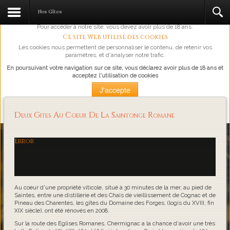
L'abus d'alcool est dangereux pour la santé, à consommer avec
Nos Gîtes
modération.
Pour accéder à notre site, vous devez avoir plus de 18 ans.
Ce site Web utilise des cookies
Les cookies nous permettent de personnaliser le contenu, de retenir vos
paramètres, et d'analyser notre trafic.
En poursuivant votre navigation sur ce site, vous déclarez avoir plus de 18 ans et
acceptez l'utilisation de cookies
J'accepte
Plus d'information
Deux Gites Au Coeur De La Saintonge Romane
Loading...
Error
Au coeur d'une propriété viticole, situé à 30 minutes de la mer, au pied de
Saintes, entre une distillerie et des Chais de vieillissement de Cognac et de
Pineau des Charentes, les gîtes du Domaine des Forges, (logis du XVIII, fin
XIX siècle), ont été rénovés en 2008.
Sur la route des Eglises Romanes, Chermignac a la chance d'avoir une très