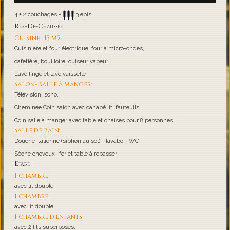
4 + 2 couchages -
3 épis
Rez-De-Chaussée
Cuisine : 13 m2
Cuisinière et four électrique, four à micro-ondes,
cafetière, bouilloire, cuiseur vapeur
Lave linge et lave vaisselle
Salon- salle à manger:
Télévision, sono.
Cheminée Coin salon avec canapé lit, fauteuils
Coin salle à manger avec table et chaises pour 8 personnes
Salle de bain:
Douche italienne (siphon au sol) - lavabo - WC
Sèche cheveux- fer et table à repasser
Etage
1 chambre
avec lit double
1 chambre
avec lit double
1 chambre d'enfants
avec 2 lits superposés.