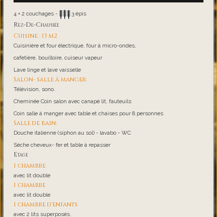
4 + 2 couchages -
3 épis
Rez-De-Chaussée
Cuisine : 13 m2
Cuisinière et four électrique, four à micro-ondes,
cafetière, bouilloire, cuiseur vapeur
Lave linge et lave vaisselle
Salon- salle à manger:
Télévision, sono.
Cheminée Coin salon avec canapé lit, fauteuils
Coin salle à manger avec table et chaises pour 8 personnes
Salle de bain:
Douche italienne (siphon au sol) - lavabo - WC
Sèche cheveux- fer et table à repasser
Etage
1 chambre
avec lit double
1 chambre
avec lit double
1 chambre d'enfants
avec 2 lits superposés.