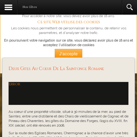
L'abus d'alcool est dangereux pour la santé, à consommer avec
Nos Gîtes
modération.
Pour accéder à notre site, vous devez avoir plus de 18 ans.
Ce site Web utilise des cookies
Les cookies nous permettent de personnaliser le contenu, de retenir vos
paramètres, et d'analyser notre trafic.
En poursuivant votre navigation sur ce site, vous déclarez avoir plus de 18 ans et
acceptez l'utilisation de cookies
J'accepte
Plus d'information
Deux Gites Au Coeur De La Saintonge Romane
Loading...
Error
Au coeur d'une propriété viticole, situé à 30 minutes de la mer, au pied de
Saintes, entre une distillerie et des Chais de vieillissement de Cognac et de
Pineau des Charentes, les gîtes du Domaine des Forges, (logis du XVIII, fin
XIX siècle), ont été rénovés en 2008.
Sur la route des Eglises Romanes, Chermignac a la chance d'avoir une très