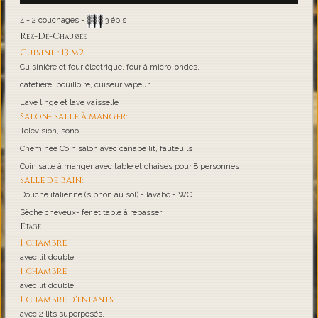
4 + 2 couchages -
3 épis
Rez-De-Chaussée
Cuisine : 13 m2
Cuisinière et four électrique, four à micro-ondes,
cafetière, bouilloire, cuiseur vapeur
Lave linge et lave vaisselle
Salon- salle à manger:
Télévision, sono.
Cheminée Coin salon avec canapé lit, fauteuils
Coin salle à manger avec table et chaises pour 8 personnes
Salle de bain:
Douche italienne (siphon au sol) - lavabo - WC
Sèche cheveux- fer et table à repasser
Etage
1 chambre
avec lit double
1 chambre
avec lit double
1 chambre d'enfants
avec 2 lits superposés.