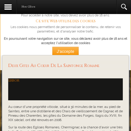
L'abus d'alcool est dangereux pour la santé, à consommer avec
Nos Gîtes
modération.
Pour accéder à notre site, vous devez avoir plus de 18 ans.
Ce site Web utilise des cookies
Les cookies nous permettent de personnaliser le contenu, de retenir vos
paramètres, et d'analyser notre trafic.
En poursuivant votre navigation sur ce site, vous déclarez avoir plus de 18 ans et
acceptez l'utilisation de cookies
J'accepte
Plus d'information
Deux Gites Au Coeur De La Saintonge Romane
Loading...
Error
Au coeur d'une propriété viticole, situé à 30 minutes de la mer, au pied de
Saintes, entre une distillerie et des Chais de vieillissement de Cognac et de
Pineau des Charentes, les gîtes du Domaine des Forges, (logis du XVIII, fin
XIX siècle), ont été rénovés en 2008.
Sur la route des Eglises Romanes, Chermignac a la chance d'avoir une très