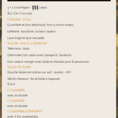
4 + 2 couchages -
3 épis
Rez-De-Chaussée
Cuisine : 13 m2
Cuisinière et four électrique, four à micro-ondes,
cafetière, bouilloire, cuiseur vapeur
Lave linge et lave vaisselle
Salon- salle à manger:
Télévision, sono.
Cheminée Coin salon avec canapé lit, fauteuils
Coin salle à manger avec table et chaises pour 8 personnes
Salle de bain:
Douche italienne (siphon au sol) - lavabo - WC
Sèche cheveux- fer et table à repasser
Etage
1 chambre
avec lit double
1 chambre
avec lit double
1 chambre d'enfants
avec 2 lits superposés.