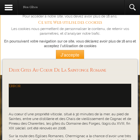
L'abus d'alcool est dangereux pour la santé, à consommer avec
Nos Gîtes
modération.
Pour accéder à notre site, vous devez avoir plus de 18 ans.
Ce site Web utilise des cookies
Les cookies nous permettent de personnaliser le contenu, de retenir vos
paramètres, et d'analyser notre trafic.
En poursuivant votre navigation sur ce site, vous déclarez avoir plus de 18 ans et
acceptez l'utilisation de cookies
J'accepte
Plus d'information
Deux Gites Au Coeur De La Saintonge Romane
Loading...
Error
Au coeur d'une propriété viticole, situé à 30 minutes de la mer, au pied de
Saintes, entre une distillerie et des Chais de vieillissement de Cognac et de
Pineau des Charentes, les gîtes du Domaine des Forges, (logis du XVIII, fin
XIX siècle), ont été rénovés en 2008.
Sur la route des Eglises Romanes, Chermignac a la chance d'avoir une très