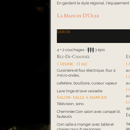
En gardant le style régional, l'équipement de
La Maison D'Olek
Error
4 + 2 couchages -
3 épis
Rez-De-Chaussée
E
Cuisine : 13 m2
1
Cuisinière et four électrique, four à
av
micro-ondes,
1
cafetière, bouilloire, cuiseur vapeur
av
1
Lave linge et lave vaisselle
av
Salon- salle à manger:
C
Télévision, sono.
WC
Cheminée Coin salon avec canapé lit,
Ex
fauteuils
Sa
Coin salle à manger avec table et
ja
chaises pour 8 personnes