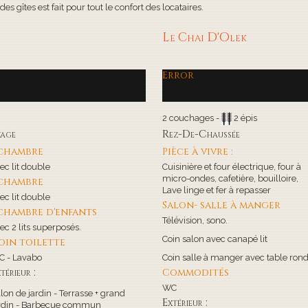
s gîtes est fait pour tout le confort des locataires.
Le Chai D'Olek
Error
2 couchages -
2 épis
tage
Rez-De-Chaussée
 chambre
Pièce à vivre :
ec lit double
Cuisinière et four électrique, four à
micro-ondes, cafetière, bouilloire,
 chambre
Lave linge et fer à repasser
ec lit double
Salon- salle à manger
 chambre d'enfants
Télévision, sono.
ec 2 lits superposés.
Coin salon avec canapé lit
oin toilette
 - Lavabo
Coin salle à manger avec table ron
térieur :
Commodités
WC
lon de jardin - Terrasse + grand
Extérieur :
rdin - Barbecue commun