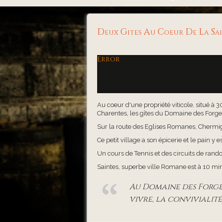
Deux Gites Au Coeur De La S
Error
Au coeur d'une propriété viticole, situé à 
Charentes, les gîtes du Domaine des Forges, 
Sur la route des Eglises Romanes, Chermigna
Ce petit village a son épicerie et le pain y es
Un cours de Tennis et des circuits de rand
Saintes, superbe ville Romane est à 10 minute
Au Domaine des Forges,
vivre, la convivialité 