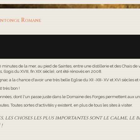
aintonge Romane
30 minutes de la mer, au pied de Saintes, entre une distillerie et des Chais d
(logis du XVIII, fin XIX siècle), ont été rénovés en 2008.
c a la chance d'avoir une très belle Eglise du XII -XIII- XV et XVI siècles e
t très bon !
onnées, dont l'un passe juste dans le Domaine des Forges permettent aux uns
s. Toutes sortes d'activités y existent, en plus de tous les sites à visiter.
 les choses les plus importantes sont le calme, le bi
!