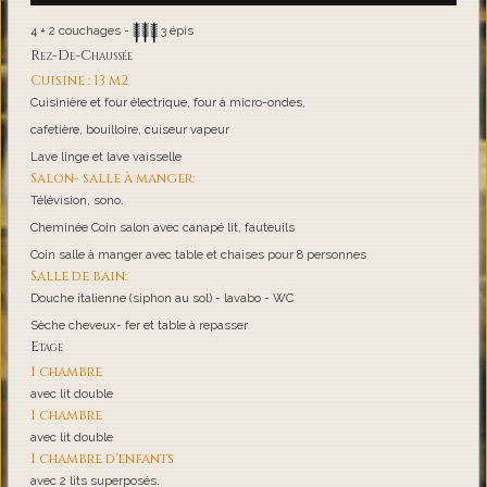
4 + 2 couchages -
3 épis
Rez-De-Chaussée
Cuisine : 13 m2
Cuisinière et four électrique, four à micro-ondes,
cafetière, bouilloire, cuiseur vapeur
Lave linge et lave vaisselle
Salon- salle à manger:
Télévision, sono.
Cheminée Coin salon avec canapé lit, fauteuils
Coin salle à manger avec table et chaises pour 8 personnes
Salle de bain:
Douche italienne (siphon au sol) - lavabo - WC
Sèche cheveux- fer et table à repasser
Etage
1 chambre
avec lit double
1 chambre
avec lit double
1 chambre d'enfants
avec 2 lits superposés.