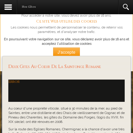
L'abus d'alcool est dangereux pour la santé, à consommer avec
Nos Gîtes
modération.
Pour accéder à notre site, vous devez avoir plus de 18 ans.
Ce site Web utilise des cookies
Les cookies nous permettent de personnaliser le contenu, de retenir vos
paramètres, et d'analyser notre trafic.
En poursuivant votre navigation sur ce site, vous déclarez avoir plus de 18 ans et
acceptez l'utilisation de cookies
J'accepte
Plus d'information
Deux Gites Au Coeur De La Saintonge Romane
Loading...
Error
Au coeur d'une propriété viticole, situé à 30 minutes de la mer, au pied de
Saintes, entre une distillerie et des Chais de vieillissement de Cognac et de
Pineau des Charentes, les gîtes du Domaine des Forges, (logis du XVIII, fin
XIX siècle), ont été rénovés en 2008.
Sur la route des Eglises Romanes, Chermignac a la chance d'avoir une très