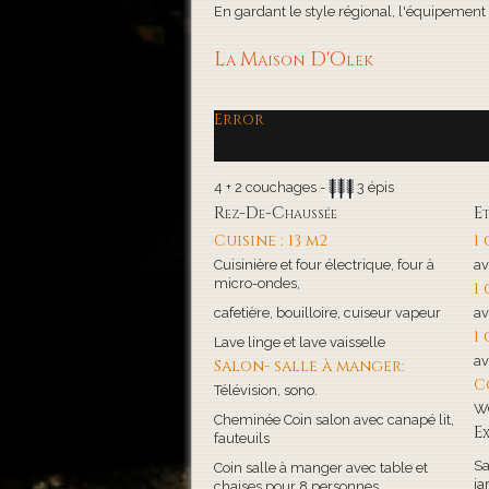
En gardant le style régional, l'équipement de
La Maison D'Olek
Error
4 + 2 couchages -
3 épis
Rez-De-Chaussée
E
Cuisine : 13 m2
1
Cuisinière et four électrique, four à
av
micro-ondes,
1
cafetière, bouilloire, cuiseur vapeur
av
1
Lave linge et lave vaisselle
av
Salon- salle à manger:
C
Télévision, sono.
WC
Cheminée Coin salon avec canapé lit,
Ex
fauteuils
Sa
Coin salle à manger avec table et
ja
chaises pour 8 personnes