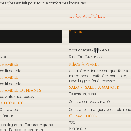
s gîtes est fait pour tout le confort des locataires.
Le Chai D'Olek
Error
2 couchages -
2 épis
tage
Rez-De-Chaussée
 chambre
Pièce à vivre :
ec lit double
Cuisinière et four électrique, four à
micro-ondes, cafetière, bouilloire,
 chambre
Lave linge et fer à repasser
ec lit double
Salon- salle à manger
 chambre d'enfants
Télévision, sono.
ec 2 lits superposés.
Coin salon avec canapé lit
oin toilette
 - Lavabo
Coin salle à manger avec table ron
térieur :
Commodités
WC
lon de jardin - Terrasse + grand
Extérieur :
rdin - Barbecue commun