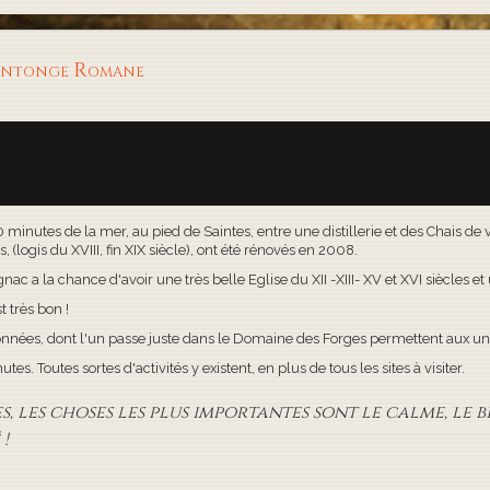
aintonge Romane
30 minutes de la mer, au pied de Saintes, entre une distillerie et des Chais d
(logis du XVIII, fin XIX siècle), ont été rénovés en 2008.
c a la chance d'avoir une très belle Eglise du XII -XIII- XV et XVI siècles e
t très bon !
onnées, dont l'un passe juste dans le Domaine des Forges permettent aux uns
s. Toutes sortes d'activités y existent, en plus de tous les sites à visiter.
 les choses les plus importantes sont le calme, le bi
!