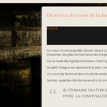
Deux Gites Au Coeur De La S
Error
Au coeur d'une propriété viticole, situé à 
Charentes, les gîtes du Domaine des Forges, 
Sur la route des Eglises Romanes, Chermigna
Ce petit village a son épicerie et le pain y es
Un cours de Tennis et des circuits de rand
Saintes, superbe ville Romane est à 10 minute
Au Domaine des Forges,
vivre, la convivialité 