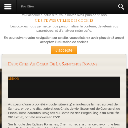
L'abus d'alcool est dangereux pour la santé, à consommer avec
Nos Gîtes
modération.
Pour accéder à notre site, vous devez avoir plus de 18 ans.
Ce site Web utilise des cookies
Les cookies nous permettent de personnaliser le contenu, de retenir vos
paramètres, et d'analyser notre trafic.
En poursuivant votre navigation sur ce site, vous déclarez avoir plus de 18 ans et
acceptez l'utilisation de cookies
J'accepte
Plus d'information
Deux Gites Au Coeur De La Saintonge Romane
Loading...
Error
Au coeur d'une propriété viticole, situé à 30 minutes de la mer, au pied de
Saintes, entre une distillerie et des Chais de vieillissement de Cognac et de
Pineau des Charentes, les gîtes du Domaine des Forges, (logis du XVIII, fin
XIX siècle), ont été rénovés en 2008.
Sur la route des Eglises Romanes, Chermignac a la chance d'avoir une très