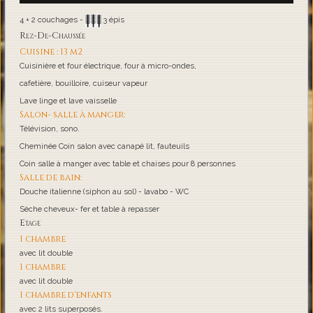
4 + 2 couchages -
3 épis
Rez-De-Chaussée
Cuisine : 13 m2
Cuisinière et four électrique, four à micro-ondes,
cafetière, bouilloire, cuiseur vapeur
Lave linge et lave vaisselle
Salon- salle à manger:
Télévision, sono.
Cheminée Coin salon avec canapé lit, fauteuils
Coin salle à manger avec table et chaises pour 8 personnes
Salle de bain:
Douche italienne (siphon au sol) - lavabo - WC
Sèche cheveux- fer et table à repasser
Etage
1 chambre
avec lit double
1 chambre
avec lit double
1 chambre d'enfants
avec 2 lits superposés.