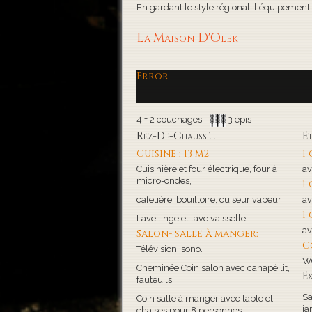
En gardant le style régional, l'équipement de
La Maison D'Olek
Error
4 + 2 couchages -
3 épis
Rez-De-Chaussée
E
Cuisine : 13 m2
1
Cuisinière et four électrique, four à
av
micro-ondes,
1
cafetière, bouilloire, cuiseur vapeur
av
1
Lave linge et lave vaisselle
av
Salon- salle à manger:
C
Télévision, sono.
WC
Cheminée Coin salon avec canapé lit,
Ex
fauteuils
Sa
Coin salle à manger avec table et
ja
chaises pour 8 personnes