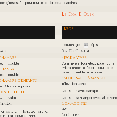
s gîtes est fait pour tout le confort des locataires.
Le Chai D'Olek
Error
2 couchages -
2 épis
tage
Rez-De-Chaussée
 chambre
Pièce à vivre :
ec lit double
Cuisinière et four électrique, four à
micro-ondes, cafetière, bouilloire,
 chambre
Lave linge et fer à repasser
ec lit double
Salon- salle à manger
 chambre d'enfants
Télévision, sono.
ec 2 lits superposés.
Coin salon avec canapé lit
oin toilette
 - Lavabo
Coin salle à manger avec table ron
térieur :
Commodités
WC
lon de jardin - Terrasse + grand
Extérieur :
rdin - Barbecue commun