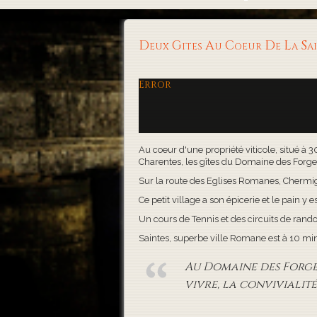
Deux Gites Au Coeur De La S
Error
Au coeur d'une propriété viticole, situé à 
Charentes, les gîtes du Domaine des Forges, 
Sur la route des Eglises Romanes, Chermigna
Ce petit village a son épicerie et le pain y es
Un cours de Tennis et des circuits de rand
Saintes, superbe ville Romane est à 10 minute
Au Domaine des Forges,
vivre, la convivialité 