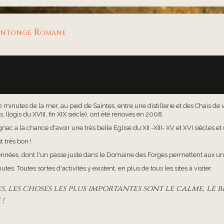
aintonge Romane
30 minutes de la mer, au pied de Saintes, entre une distillerie et des Chais d
(logis du XVIII, fin XIX siècle), ont été rénovés en 2008.
c a la chance d'avoir une très belle Eglise du XII -XIII- XV et XVI siècles e
t très bon !
onnées, dont l'un passe juste dans le Domaine des Forges permettent aux uns
s. Toutes sortes d'activités y existent, en plus de tous les sites à visiter.
 les choses les plus importantes sont le calme, le bi
!