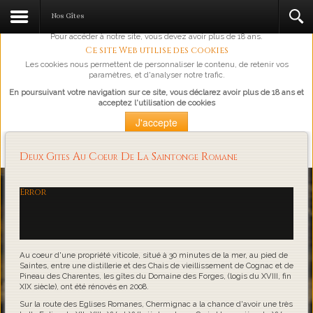
L'abus d'alcool est dangereux pour la santé, à consommer avec
Nos Gîtes
modération.
Pour accéder à notre site, vous devez avoir plus de 18 ans.
Ce site Web utilise des cookies
Les cookies nous permettent de personnaliser le contenu, de retenir vos
paramètres, et d'analyser notre trafic.
En poursuivant votre navigation sur ce site, vous déclarez avoir plus de 18 ans et
acceptez l'utilisation de cookies
J'accepte
Plus d'information
Deux Gites Au Coeur De La Saintonge Romane
Loading...
Error
Au coeur d'une propriété viticole, situé à 30 minutes de la mer, au pied de
Saintes, entre une distillerie et des Chais de vieillissement de Cognac et de
Pineau des Charentes, les gîtes du Domaine des Forges, (logis du XVIII, fin
XIX siècle), ont été rénovés en 2008.
Sur la route des Eglises Romanes, Chermignac a la chance d'avoir une très