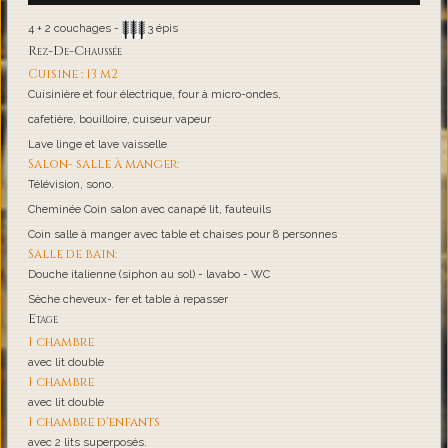
4 + 2 couchages -
3 épis
Rez-De-Chaussée
Cuisine : 13 m2
Cuisinière et four électrique, four à micro-ondes,
cafetière, bouilloire, cuiseur vapeur
Lave linge et lave vaisselle
Salon- salle à manger:
Télévision, sono.
Cheminée Coin salon avec canapé lit, fauteuils
Coin salle à manger avec table et chaises pour 8 personnes
Salle de bain:
Douche italienne (siphon au sol) - lavabo - WC
Sèche cheveux- fer et table à repasser
Etage
1 chambre
avec lit double
1 chambre
avec lit double
1 chambre d'enfants
avec 2 lits superposés.