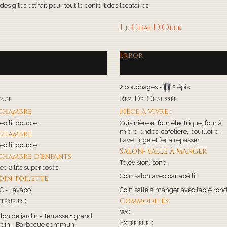
s gîtes est fait pour tout le confort des locataires.
Le Chai D'Olek
Error
2 couchages -
2 épis
tage
Rez-De-Chaussée
 chambre
Pièce à vivre :
ec lit double
Cuisinière et four électrique, four à
micro-ondes, cafetière, bouilloire,
 chambre
Lave linge et fer à repasser
ec lit double
Salon- salle à manger
 chambre d'enfants
Télévision, sono.
ec 2 lits superposés.
Coin salon avec canapé lit
oin toilette
 - Lavabo
Coin salle à manger avec table ron
térieur :
Commodités
WC
lon de jardin - Terrasse + grand
Extérieur :
rdin - Barbecue commun