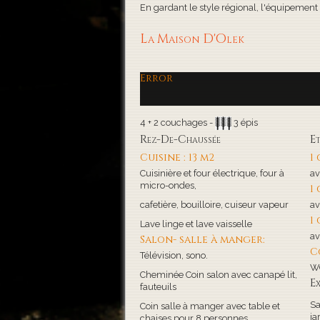
En gardant le style régional, l'équipement de
La Maison D'Olek
Error
4 + 2 couchages -
3 épis
Rez-De-Chaussée
E
Cuisine : 13 m2
1
Cuisinière et four électrique, four à
av
micro-ondes,
1
cafetière, bouilloire, cuiseur vapeur
av
1
Lave linge et lave vaisselle
av
Salon- salle à manger:
C
Télévision, sono.
WC
Cheminée Coin salon avec canapé lit,
Ex
fauteuils
Sa
Coin salle à manger avec table et
ja
chaises pour 8 personnes