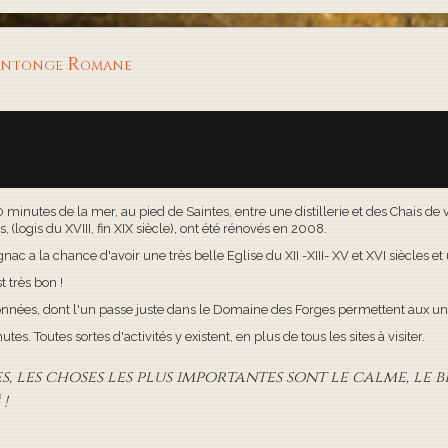
aintonge Romane
30 minutes de la mer, au pied de Saintes, entre une distillerie et des Chais d
(logis du XVIII, fin XIX siècle), ont été rénovés en 2008.
c a la chance d'avoir une très belle Eglise du XII -XIII- XV et XVI siècles e
t très bon !
onnées, dont l'un passe juste dans le Domaine des Forges permettent aux uns
s. Toutes sortes d'activités y existent, en plus de tous les sites à visiter.
 les choses les plus importantes sont le calme, le bi
!