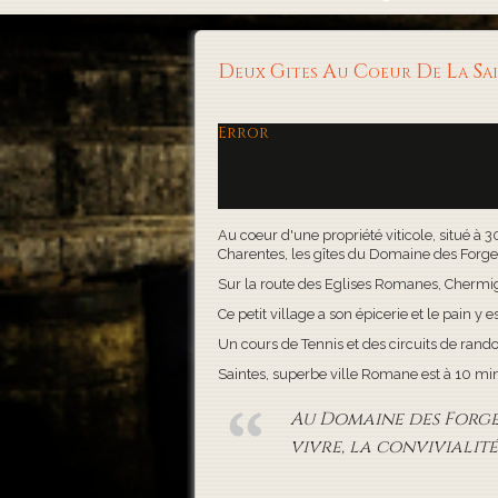
Deux Gites Au Coeur De La S
Error
Au coeur d'une propriété viticole, situé à 
Charentes, les gîtes du Domaine des Forges, 
Sur la route des Eglises Romanes, Chermigna
Ce petit village a son épicerie et le pain y es
Un cours de Tennis et des circuits de rand
Saintes, superbe ville Romane est à 10 minute
Au Domaine des Forges,
vivre, la convivialité 