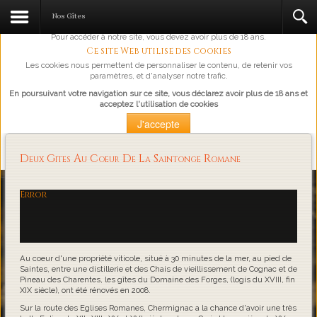
L'abus d'alcool est dangereux pour la santé, à consommer avec
Nos Gîtes
modération.
Pour accéder à notre site, vous devez avoir plus de 18 ans.
Ce site Web utilise des cookies
Les cookies nous permettent de personnaliser le contenu, de retenir vos
paramètres, et d'analyser notre trafic.
En poursuivant votre navigation sur ce site, vous déclarez avoir plus de 18 ans et
acceptez l'utilisation de cookies
J'accepte
Plus d'information
Deux Gites Au Coeur De La Saintonge Romane
Loading...
Error
Au coeur d'une propriété viticole, situé à 30 minutes de la mer, au pied de
Saintes, entre une distillerie et des Chais de vieillissement de Cognac et de
Pineau des Charentes, les gîtes du Domaine des Forges, (logis du XVIII, fin
XIX siècle), ont été rénovés en 2008.
Sur la route des Eglises Romanes, Chermignac a la chance d'avoir une très