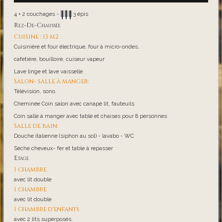
4 + 2 couchages -
3 épis
Rez-De-Chaussée
Cuisine : 13 m2
Cuisinière et four électrique, four à micro-ondes,
cafetière, bouilloire, cuiseur vapeur
Lave linge et lave vaisselle
Salon- salle à manger:
Télévision, sono.
Cheminée Coin salon avec canapé lit, fauteuils
Coin salle à manger avec table et chaises pour 8 personnes
Salle de bain:
Douche italienne (siphon au sol) - lavabo - WC
Sèche cheveux- fer et table à repasser
Etage
1 chambre
avec lit double
1 chambre
avec lit double
1 chambre d'enfants
avec 2 lits superposés.