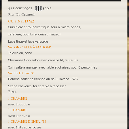
4 + 2 couchages -
3 épis
Rez-De-Chaussée
Cuisine : 13 m2
Cuisinière et four électrique, four à micro-ondes,
cafetière, bouilloire, cuiseur vapeur
Lave linge et lave vaisselle
Salon- salle à manger:
Télévision, sono.
Cheminée Coin salon avec canapé lit, fauteuils
Coin salle à manger avec table et chaises pour 8 personnes
Salle de bain:
Douche italienne (siphon au sol) - lavabo - WC
Sèche cheveux- fer et table à repasser
Etage
1 chambre
avec lit double
1 chambre
avec lit double
1 chambre d'enfants
avec 2 lits superposés.