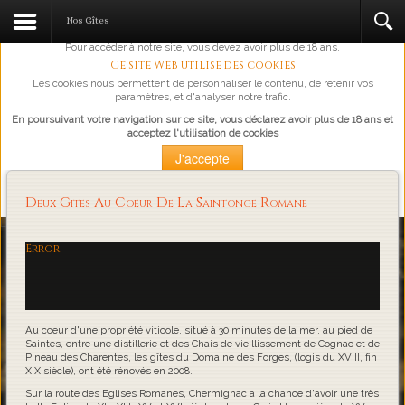
L'abus d'alcool est dangereux pour la santé, à consommer avec
Nos Gîtes
modération.
Pour accéder à notre site, vous devez avoir plus de 18 ans.
Ce site Web utilise des cookies
Les cookies nous permettent de personnaliser le contenu, de retenir vos
paramètres, et d'analyser notre trafic.
En poursuivant votre navigation sur ce site, vous déclarez avoir plus de 18 ans et
acceptez l'utilisation de cookies
J'accepte
Plus d'information
Deux Gites Au Coeur De La Saintonge Romane
Loading...
Error
Au coeur d'une propriété viticole, situé à 30 minutes de la mer, au pied de
Saintes, entre une distillerie et des Chais de vieillissement de Cognac et de
Pineau des Charentes, les gîtes du Domaine des Forges, (logis du XVIII, fin
XIX siècle), ont été rénovés en 2008.
Sur la route des Eglises Romanes, Chermignac a la chance d'avoir une très