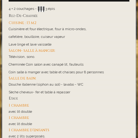
4 + 2 couchages -
3 épis
Rez-De-Chaussée
Cuisine : 13 m2
Cuisinière et four électrique, four à micro-ondes,
cafetière, bouilloire, cuiseur vapeur
Lave linge et lave vaisselle
Salon- salle à manger:
Télévision, sono.
Cheminée Coin salon avec canapé lit, fauteuils
Coin salle à manger avec table et chaises pour 8 personnes
Salle de bain:
Douche italienne (siphon au sol) - lavabo - WC
Sèche cheveux- fer et table à repasser
Etage
1 chambre
avec lit double
1 chambre
avec lit double
1 chambre d'enfants
avec 2 lits superposés.