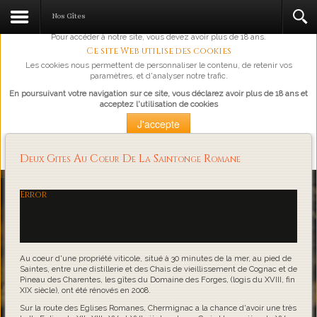
L'abus d'alcool est dangereux pour la santé, à consommer avec
Nos Gîtes
modération.
Pour accéder à notre site, vous devez avoir plus de 18 ans.
Ce site Web utilise des cookies
Les cookies nous permettent de personnaliser le contenu, de retenir vos
paramètres, et d'analyser notre trafic.
En poursuivant votre navigation sur ce site, vous déclarez avoir plus de 18 ans et
acceptez l'utilisation de cookies
J'accepte
Plus d'information
Deux Gites Au Coeur De La Saintonge Romane
Loading...
Error
Au coeur d'une propriété viticole, situé à 30 minutes de la mer, au pied de
Saintes, entre une distillerie et des Chais de vieillissement de Cognac et de
Pineau des Charentes, les gîtes du Domaine des Forges, (logis du XVIII, fin
XIX siècle), ont été rénovés en 2008.
Sur la route des Eglises Romanes, Chermignac a la chance d'avoir une très