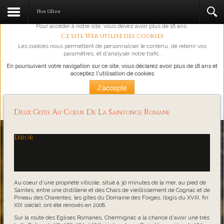
L'abus d'alcool est dangereux pour la santé, à consommer avec
Nos Gîtes
modération.
Pour accéder à notre site, vous devez avoir plus de 18 ans.
Ce site Web utilise des cookies
Les cookies nous permettent de personnaliser le contenu, de retenir vos
paramètres, et d'analyser notre trafic.
En poursuivant votre navigation sur ce site, vous déclarez avoir plus de 18 ans et
acceptez l'utilisation de cookies
J'accepte
Plus d'information
Deux Gites Au Coeur De La Saintonge Romane
Loading...
Error
Au coeur d'une propriété viticole, situé à 30 minutes de la mer, au pied de
Saintes, entre une distillerie et des Chais de vieillissement de Cognac et de
Pineau des Charentes, les gîtes du Domaine des Forges, (logis du XVIII, fin
XIX siècle), ont été rénovés en 2008.
Sur la route des Eglises Romanes, Chermignac a la chance d'avoir une très