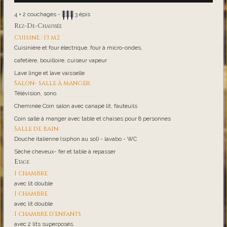
4 + 2 couchages -
3 épis
Rez-De-Chaussée
Cuisine : 13 m2
Cuisinière et four électrique, four à micro-ondes,
cafetière, bouilloire, cuiseur vapeur
Lave linge et lave vaisselle
Salon- salle à manger:
Télévision, sono.
Cheminée Coin salon avec canapé lit, fauteuils
Coin salle à manger avec table et chaises pour 8 personnes
Salle de bain:
Douche italienne (siphon au sol) - lavabo - WC
Sèche cheveux- fer et table à repasser
Etage
1 chambre
avec lit double
1 chambre
avec lit double
1 chambre d'enfants
avec 2 lits superposés.