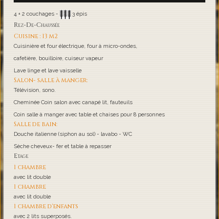
4 + 2 couchages -
3 épis
Rez-De-Chaussée
Cuisine : 13 m2
Cuisinière et four électrique, four à micro-ondes,
cafetière, bouilloire, cuiseur vapeur
Lave linge et lave vaisselle
Salon- salle à manger:
Télévision, sono.
Cheminée Coin salon avec canapé lit, fauteuils
Coin salle à manger avec table et chaises pour 8 personnes
Salle de bain:
Douche italienne (siphon au sol) - lavabo - WC
Sèche cheveux- fer et table à repasser
Etage
1 chambre
avec lit double
1 chambre
avec lit double
1 chambre d'enfants
avec 2 lits superposés.