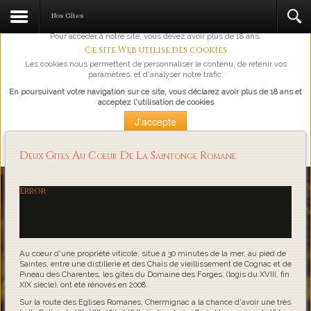
L'abus d'alcool est dangereux pour la santé, à consommer avec
Nos Gîtes
modération.
Pour accéder à notre site, vous devez avoir plus de 18 ans.
Ce site Web utilise des cookies
Les cookies nous permettent de personnaliser le contenu, de retenir vos
paramètres, et d'analyser notre trafic.
En poursuivant votre navigation sur ce site, vous déclarez avoir plus de 18 ans et
acceptez l'utilisation de cookies
J'accepte
Plus d'information
Deux Gites Au Coeur De La Saintonge Romane
Loading...
Error
Au coeur d'une propriété viticole, situé à 30 minutes de la mer, au pied de
Saintes, entre une distillerie et des Chais de vieillissement de Cognac et de
Pineau des Charentes, les gîtes du Domaine des Forges, (logis du XVIII, fin
XIX siècle), ont été rénovés en 2008.
Sur la route des Eglises Romanes, Chermignac a la chance d'avoir une très