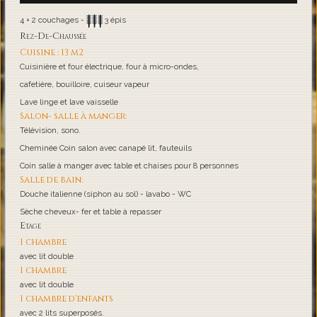
4 + 2 couchages -
3 épis
Rez-De-Chaussée
Cuisine : 13 m2
Cuisinière et four électrique, four à micro-ondes,
cafetière, bouilloire, cuiseur vapeur
Lave linge et lave vaisselle
Salon- salle à manger:
Télévision, sono.
Cheminée Coin salon avec canapé lit, fauteuils
Coin salle à manger avec table et chaises pour 8 personnes
Salle de bain:
Douche italienne (siphon au sol) - lavabo - WC
Sèche cheveux- fer et table à repasser
Etage
1 chambre
avec lit double
1 chambre
avec lit double
1 chambre d'enfants
avec 2 lits superposés.