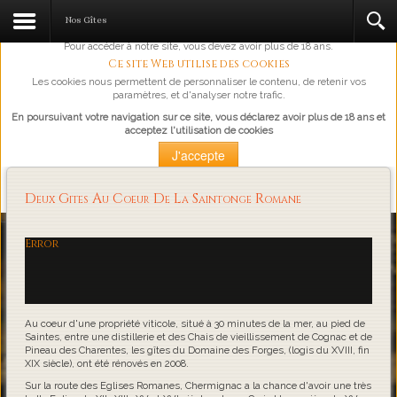
L'abus d'alcool est dangereux pour la santé, à consommer avec
Nos Gîtes
modération.
Pour accéder à notre site, vous devez avoir plus de 18 ans.
Ce site Web utilise des cookies
Les cookies nous permettent de personnaliser le contenu, de retenir vos
paramètres, et d'analyser notre trafic.
En poursuivant votre navigation sur ce site, vous déclarez avoir plus de 18 ans et
acceptez l'utilisation de cookies
J'accepte
Plus d'information
Deux Gites Au Coeur De La Saintonge Romane
Loading...
Error
Au coeur d'une propriété viticole, situé à 30 minutes de la mer, au pied de
Saintes, entre une distillerie et des Chais de vieillissement de Cognac et de
Pineau des Charentes, les gîtes du Domaine des Forges, (logis du XVIII, fin
XIX siècle), ont été rénovés en 2008.
Sur la route des Eglises Romanes, Chermignac a la chance d'avoir une très