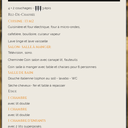
4 + 2 couchages -
3 épis
Rez-De-Chaussée
Cuisine : 13 m2
Cuisinière et four électrique, four à micro-ondes,
cafetière, bouilloire, cuiseur vapeur
Lave linge et lave vaisselle
Salon- salle à manger:
Télévision, sono.
Cheminée Coin salon avec canapé lit, fauteuils
Coin salle à manger avec table et chaises pour 8 personnes
Salle de bain:
Douche italienne (siphon au sol) - lavabo - WC
Sèche cheveux- fer et table à repasser
Etage
1 chambre
avec lit double
1 chambre
avec lit double
1 chambre d'enfants
avec 2 lits superposés.