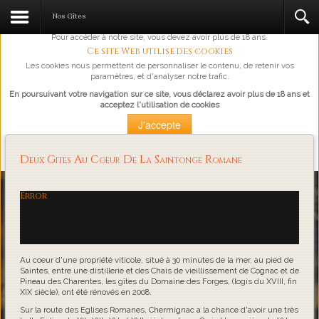
L'abus d'alcool est dangereux pour la santé, à consommer avec
Nos Gîtes
modération.
Pour accéder à notre site, vous devez avoir plus de 18 ans.
Ce site Web utilise des cookies
Les cookies nous permettent de personnaliser le contenu, de retenir vos
paramètres, et d'analyser notre trafic.
En poursuivant votre navigation sur ce site, vous déclarez avoir plus de 18 ans et
acceptez l'utilisation de cookies
J'accepte
Plus d'information
Deux Gites Au Coeur De La Saintonge Romane
Loading...
Error
Au coeur d'une propriété viticole, situé à 30 minutes de la mer, au pied de
Saintes, entre une distillerie et des Chais de vieillissement de Cognac et de
Pineau des Charentes, les gîtes du Domaine des Forges, (logis du XVIII, fin
XIX siècle), ont été rénovés en 2008.
Sur la route des Eglises Romanes, Chermignac a la chance d'avoir une très