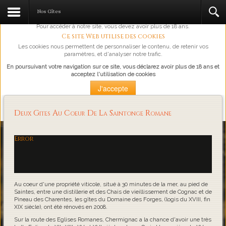
L'abus d'alcool est dangereux pour la santé, à consommer avec
Nos Gîtes
modération.
Pour accéder à notre site, vous devez avoir plus de 18 ans.
Ce site Web utilise des cookies
Les cookies nous permettent de personnaliser le contenu, de retenir vos
paramètres, et d'analyser notre trafic.
En poursuivant votre navigation sur ce site, vous déclarez avoir plus de 18 ans et
acceptez l'utilisation de cookies
J'accepte
Plus d'information
Deux Gites Au Coeur De La Saintonge Romane
Loading...
Error
Au coeur d'une propriété viticole, situé à 30 minutes de la mer, au pied de
Saintes, entre une distillerie et des Chais de vieillissement de Cognac et de
Pineau des Charentes, les gîtes du Domaine des Forges, (logis du XVIII, fin
XIX siècle), ont été rénovés en 2008.
Sur la route des Eglises Romanes, Chermignac a la chance d'avoir une très