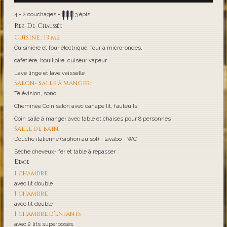
4 + 2 couchages -
3 épis
Rez-De-Chaussée
Cuisine : 13 m2
Cuisinière et four électrique, four à micro-ondes,
cafetière, bouilloire, cuiseur vapeur
Lave linge et lave vaisselle
Salon- salle à manger:
Télévision, sono.
Cheminée Coin salon avec canapé lit, fauteuils
Coin salle à manger avec table et chaises pour 8 personnes
Salle de bain:
Douche italienne (siphon au sol) - lavabo - WC
Sèche cheveux- fer et table à repasser
Etage
1 chambre
avec lit double
1 chambre
avec lit double
1 chambre d'enfants
avec 2 lits superposés.