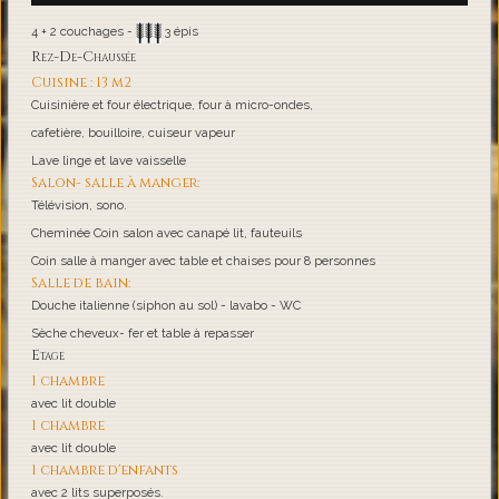
4 + 2 couchages -
3 épis
Rez-De-Chaussée
Cuisine : 13 m2
Cuisinière et four électrique, four à micro-ondes,
cafetière, bouilloire, cuiseur vapeur
Lave linge et lave vaisselle
Salon- salle à manger:
Télévision, sono.
Cheminée Coin salon avec canapé lit, fauteuils
Coin salle à manger avec table et chaises pour 8 personnes
Salle de bain:
Douche italienne (siphon au sol) - lavabo - WC
Sèche cheveux- fer et table à repasser
Etage
1 chambre
avec lit double
1 chambre
avec lit double
1 chambre d'enfants
avec 2 lits superposés.