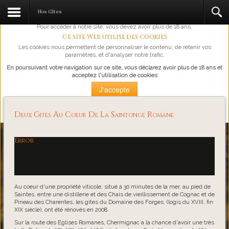
L'abus d'alcool est dangereux pour la santé, à consommer avec
Nos Gîtes
modération.
Pour accéder à notre site, vous devez avoir plus de 18 ans.
Ce site Web utilise des cookies
Les cookies nous permettent de personnaliser le contenu, de retenir vos
paramètres, et d'analyser notre trafic.
En poursuivant votre navigation sur ce site, vous déclarez avoir plus de 18 ans et
acceptez l'utilisation de cookies
J'accepte
Plus d'information
Deux Gites Au Coeur De La Saintonge Romane
Loading...
Error
Au coeur d'une propriété viticole, situé à 30 minutes de la mer, au pied de
Saintes, entre une distillerie et des Chais de vieillissement de Cognac et de
Pineau des Charentes, les gîtes du Domaine des Forges, (logis du XVIII, fin
XIX siècle), ont été rénovés en 2008.
Sur la route des Eglises Romanes, Chermignac a la chance d'avoir une très