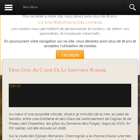
L'abus d'alcool est dangereux pour la santé, à consommer avec
Nos Gîtes
modération.
Pour accéder à notre site, vous devez avoir plus de 18 ans.
Ce site Web utilise des cookies
Les cookies nous permettent de personnaliser le contenu, de retenir vos
paramètres, et d'analyser notre trafic.
En poursuivant votre navigation sur ce site, vous déclarez avoir plus de 18 ans et
acceptez l'utilisation de cookies
J'accepte
Plus d'information
Deux Gites Au Coeur De La Saintonge Romane
Loading...
Error
Au coeur d'une propriété viticole, situé à 30 minutes de la mer, au pied de
Saintes, entre une distillerie et des Chais de vieillissement de Cognac et de
Pineau des Charentes, les gîtes du Domaine des Forges, (logis du XVIII, fin
XIX siècle), ont été rénovés en 2008.
Sur la route des Eglises Romanes, Chermignac a la chance d'avoir une très