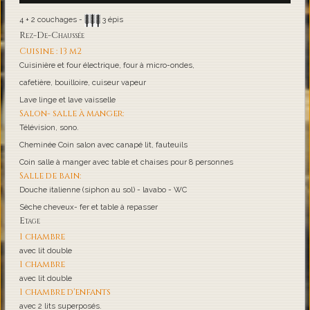
4 + 2 couchages -
3 épis
Rez-De-Chaussée
Cuisine : 13 m2
Cuisinière et four électrique, four à micro-ondes,
cafetière, bouilloire, cuiseur vapeur
Lave linge et lave vaisselle
Salon- salle à manger:
Télévision, sono.
Cheminée Coin salon avec canapé lit, fauteuils
Coin salle à manger avec table et chaises pour 8 personnes
Salle de bain:
Douche italienne (siphon au sol) - lavabo - WC
Sèche cheveux- fer et table à repasser
Etage
1 chambre
avec lit double
1 chambre
avec lit double
1 chambre d'enfants
avec 2 lits superposés.