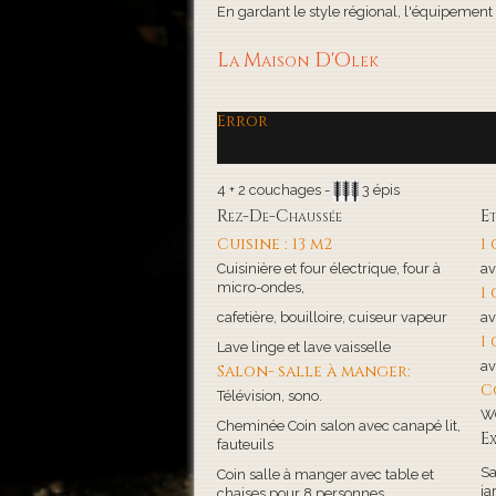
En gardant le style régional, l'équipement de
La Maison D'Olek
Error
4 + 2 couchages -
3 épis
Rez-De-Chaussée
E
Cuisine : 13 m2
1
Cuisinière et four électrique, four à
av
micro-ondes,
1
cafetière, bouilloire, cuiseur vapeur
av
1
Lave linge et lave vaisselle
av
Salon- salle à manger:
C
Télévision, sono.
WC
Cheminée Coin salon avec canapé lit,
Ex
fauteuils
Sa
Coin salle à manger avec table et
ja
chaises pour 8 personnes