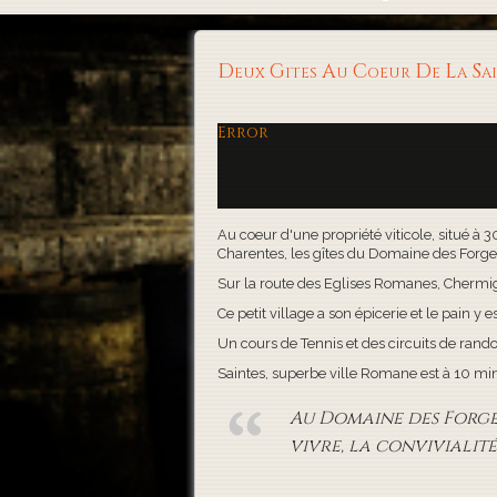
Deux Gites Au Coeur De La S
Error
Au coeur d'une propriété viticole, situé à 
Charentes, les gîtes du Domaine des Forges, 
Sur la route des Eglises Romanes, Chermigna
Ce petit village a son épicerie et le pain y es
Un cours de Tennis et des circuits de rand
Saintes, superbe ville Romane est à 10 minute
Au Domaine des Forges,
vivre, la convivialité 