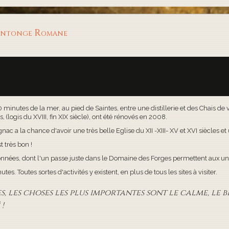
aintonge Romane
30 minutes de la mer, au pied de Saintes, entre une distillerie et des Chais d
(logis du XVIII, fin XIX siècle), ont été rénovés en 2008.
c a la chance d'avoir une très belle Eglise du XII -XIII- XV et XVI siècles e
t très bon !
onnées, dont l'un passe juste dans le Domaine des Forges permettent aux uns
s. Toutes sortes d'activités y existent, en plus de tous les sites à visiter.
 les choses les plus importantes sont le calme, le bi
!