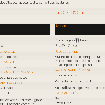
s gîtes est fait pour tout le confort des locataires.
Le Chai D'Olek
Error
2 couchages -
2 épis
tage
Rez-De-Chaussée
 chambre
Pièce à vivre :
ec lit double
Cuisinière et four électrique, four à
micro-ondes, cafetière, bouilloire,
 chambre
Lave linge et fer à repasser
ec lit double
Salon- salle à manger
 chambre d'enfants
Télévision, sono.
ec 2 lits superposés.
Coin salon avec canapé lit
oin toilette
 - Lavabo
Coin salle à manger avec table ron
térieur :
Commodités
WC
lon de jardin - Terrasse + grand
Extérieur :
rdin - Barbecue commun