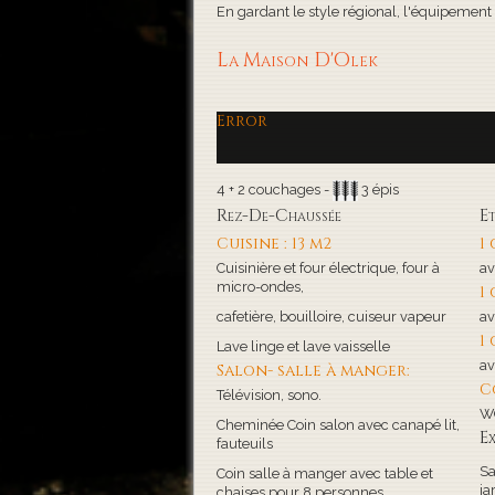
En gardant le style régional, l'équipement de
La Maison D'Olek
Error
4 + 2 couchages -
3 épis
Rez-De-Chaussée
E
Cuisine : 13 m2
1
Cuisinière et four électrique, four à
av
micro-ondes,
1
cafetière, bouilloire, cuiseur vapeur
av
1
Lave linge et lave vaisselle
av
Salon- salle à manger:
C
Télévision, sono.
WC
Cheminée Coin salon avec canapé lit,
Ex
fauteuils
Sa
Coin salle à manger avec table et
ja
chaises pour 8 personnes