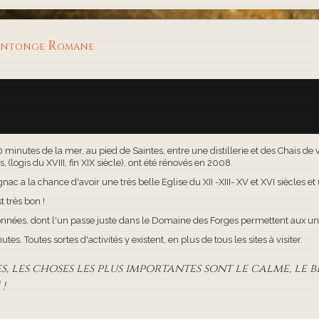
aintonge Romane
30 minutes de la mer, au pied de Saintes, entre une distillerie et des Chais d
(logis du XVIII, fin XIX siècle), ont été rénovés en 2008.
c a la chance d'avoir une très belle Eglise du XII -XIII- XV et XVI siècles e
t très bon !
onnées, dont l'un passe juste dans le Domaine des Forges permettent aux uns
s. Toutes sortes d'activités y existent, en plus de tous les sites à visiter.
 les choses les plus importantes sont le calme, le bi
!