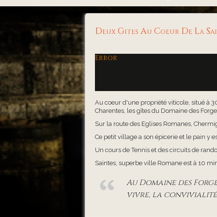
Deux Gites Au Coeur De La S
Error
Au coeur d'une propriété viticole, situé à 
Charentes, les gîtes du Domaine des Forges, 
Sur la route des Eglises Romanes, Chermigna
Ce petit village a son épicerie et le pain y es
Un cours de Tennis et des circuits de rand
Saintes, superbe ville Romane est à 10 minute
Au Domaine des Forges,
vivre, la convivialité 