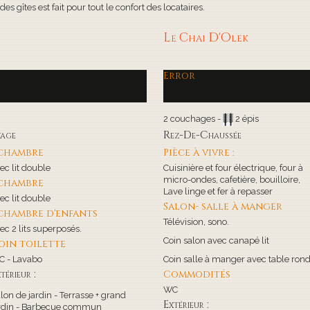
s gîtes est fait pour tout le confort des locataires.
Le Chai D'Olek
Error
2 couchages -
2 épis
tage
Rez-De-Chaussée
 chambre
Pièce à vivre :
ec lit double
Cuisinière et four électrique, four à
micro-ondes, cafetière, bouilloire,
 chambre
Lave linge et fer à repasser
ec lit double
Salon- salle à manger
 chambre d'enfants
Télévision, sono.
ec 2 lits superposés.
Coin salon avec canapé lit
oin toilette
 - Lavabo
Coin salle à manger avec table ron
térieur :
Commodités
WC
lon de jardin - Terrasse + grand
Extérieur :
rdin - Barbecue commun