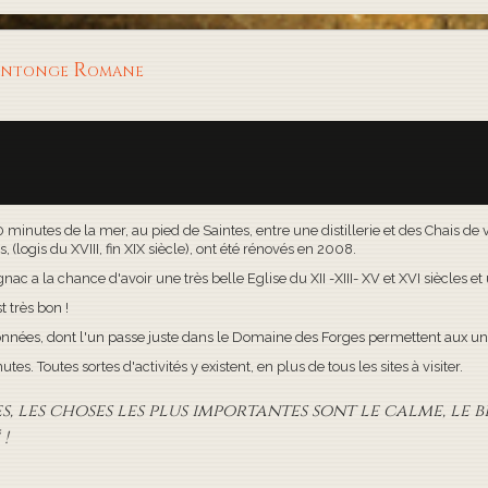
aintonge Romane
30 minutes de la mer, au pied de Saintes, entre une distillerie et des Chais d
(logis du XVIII, fin XIX siècle), ont été rénovés en 2008.
c a la chance d'avoir une très belle Eglise du XII -XIII- XV et XVI siècles e
t très bon !
onnées, dont l'un passe juste dans le Domaine des Forges permettent aux uns
s. Toutes sortes d'activités y existent, en plus de tous les sites à visiter.
 les choses les plus importantes sont le calme, le bi
!