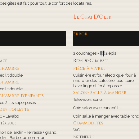
s gîtes est fait pour tout le confort des locataires.
Le Chai D'Olek
Error
2 couchages -
2 épis
tage
Rez-De-Chaussée
 chambre
Pièce à vivre :
ec lit double
Cuisinière et four électrique, four à
micro-ondes, cafetière, bouilloire,
 chambre
Lave linge et fer à repasser
ec lit double
Salon- salle à manger
 chambre d'enfants
Télévision, sono.
ec 2 lits superposés.
Coin salon avec canapé lit
oin toilette
 - Lavabo
Coin salle à manger avec table ron
térieur :
Commodités
WC
lon de jardin - Terrasse + grand
Extérieur :
rdin - Barbecue commun