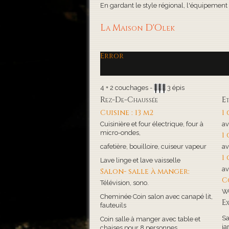
En gardant le style régional, l'équipement de
La Maison D'Olek
Error
4 + 2 couchages -
3 épis
Rez-De-Chaussée
E
Cuisine : 13 m2
1
Cuisinière et four électrique, four à
av
micro-ondes,
1
cafetière, bouilloire, cuiseur vapeur
av
1
Lave linge et lave vaisselle
av
Salon- salle à manger:
C
Télévision, sono.
WC
Cheminée Coin salon avec canapé lit,
Ex
fauteuils
Sa
Coin salle à manger avec table et
ja
chaises pour 8 personnes