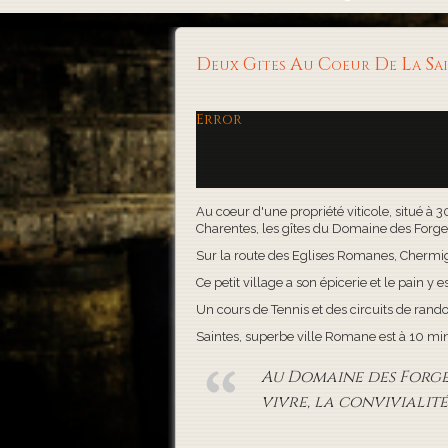
Deux Gites Au Coeur De La S
Error
Au coeur d'une propriété viticole, situé à 
Charentes, les gîtes du Domaine des Forges, 
Sur la route des Eglises Romanes, Chermigna
Ce petit village a son épicerie et le pain y es
Un cours de Tennis et des circuits de rand
Saintes, superbe ville Romane est à 10 minute
Au Domaine des Forges,
vivre, la convivialité 