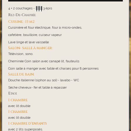
4 + 2 couchages -
3 épis
Rez-De-Chaussée
Cuisine : 13 m2
Cuisinière et four électrique, four à micro-ondes,
cafetière, bouilloire, cuiseur vapeur
Lave linge et lave vaisselle
Salon- salle à manger:
Télévision, sono.
Cheminée Coin salon avec canapé lit, fauteuils
Coin salle à manger avec table et chaises pour 8 personnes
Salle de bain:
Douche italienne (siphon au sol) - lavabo - WC
Sèche cheveux- fer et table à repasser
Etage
1 chambre
avec lit double
1 chambre
avec lit double
1 chambre d'enfants
avec 2 lits superposés.