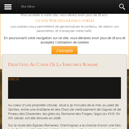
L'abus d'alcool est dangereux pour la santé, à consommer avec
Nos Gîtes
modération.
Pour accéder à notre site, vous devez avoir plus de 18 ans.
Ce site Web utilise des cookies
Les cookies nous permettent de personnaliser le contenu, de retenir vos
paramètres, et d'analyser notre trafic.
En poursuivant votre navigation sur ce site, vous déclarez avoir plus de 18 ans et
acceptez l'utilisation de cookies
J'accepte
Plus d'information
Deux Gites Au Coeur De La Saintonge Romane
Loading...
Error
Au coeur d'une propriété viticole, situé à 30 minutes de la mer, au pied de
Saintes, entre une distillerie et des Chais de vieillissement de Cognac et de
Pineau des Charentes, les gîtes du Domaine des Forges, (logis du XVIII, fin
XIX siècle), ont été rénovés en 2008.
Sur la route des Eglises Romanes, Chermignac a la chance d'avoir une très